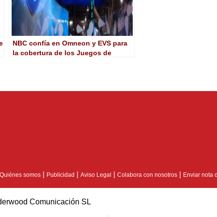
e
NBC confía en Omneon y EVS para
la cobertura de los Juegos de
Vancouver
|
|
|
|
Quiénes somos
Publicidad
Aviso Legal
Colabora con nosotros
Enviar nota 
erwood Comunicación SL