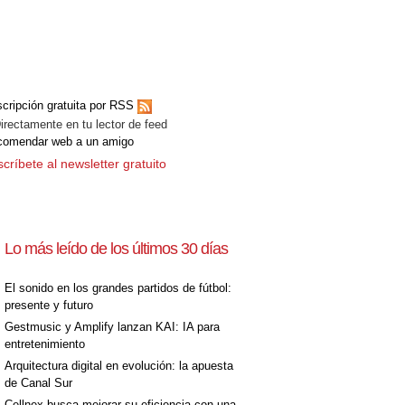
cripción gratuita por RSS
ectamente en tu lector de feed
comendar web a un amigo
críbete al newsletter gratuito
Lo más leído de los últimos 30 días
El sonido en los grandes partidos de fútbol:
presente y futuro
Gestmusic y Amplify lanzan KAI: IA para
entretenimiento
Arquitectura digital en evolución: la apuesta
de Canal Sur
Cellnex busca mejorar su eficiencia con una