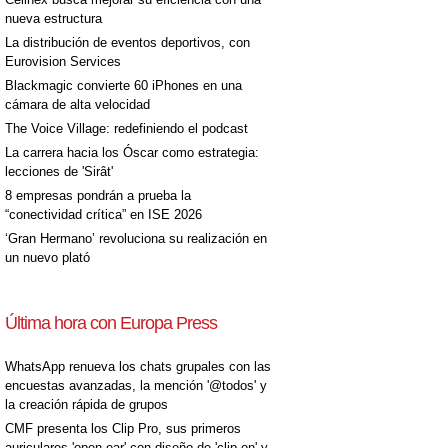
nueva estructura
La distribución de eventos deportivos, con
Eurovision Services
Blackmagic convierte 60 iPhones en una
cámara de alta velocidad
The Voice Village: redefiniendo el podcast
La carrera hacia los Óscar como estrategia:
lecciones de 'Sirât'
8 empresas pondrán a prueba la
“conectividad crítica” en ISE 2026
‘Gran Hermano’ revoluciona su realización en
un nuevo plató
Última hora con Europa Press
WhatsApp renueva los chats grupales con las
encuestas avanzadas, la mención '@todos' y
la creación rápida de grupos
CMF presenta los Clip Pro, sus primeros
auriculares 'open-ear' con diseño de 'clip on' y