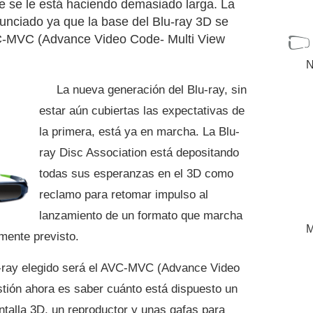
ue se le está haciendo demasiado larga. La
unciado ya que la base del Blu-ray 3D se
VC-MVC (Advance Video Code- Multi View
N
La nueva generación del Blu-ray, sin
estar aún cubiertas las expectativas de
la primera, está ya en marcha. La Blu-
ray Disc Association está depositando
todas sus esperanzas en el 3D como
reclamo para retomar impulso al
lanzamiento de un formato que marcha
M
mente previsto.
u-ray elegido será el AVC-MVC (Advance Video
tión ahora es saber cuánto está dispuesto un
ntalla 3D, un reproductor y unas gafas para