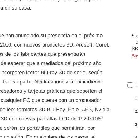
ía en su casa.
e han anunciado su presencia en el próximo
Sus
Dir
010, con nuevos productos 3D. Arcsoft, Corel,
Re
os de los fabricantes que presentarán
Sus
 de esperar que a mediados del próximo año
incorporen lector Blu-ray 3D de serie, según
s. Por su parte, Nvidia anunciará coincidiendo
sadores y tarjetas gráficas que soporten el
 cualquier PC que cuente con un procesador
e leer formatos 3D Blu-Ray. En el CES, Nvidia
n 3D con nuevas pantallas LCD de 1920×1080
 serán los portártiles que permitirán, por
n un avión. En cualquiera de los casos, el