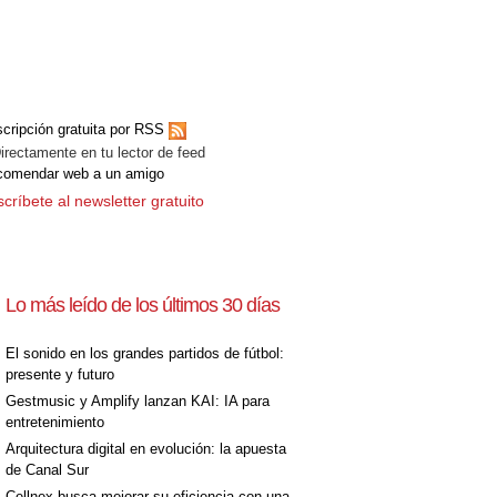
cripción gratuita por RSS
ectamente en tu lector de feed
comendar web a un amigo
críbete al newsletter gratuito
Lo más leído de los últimos 30 días
El sonido en los grandes partidos de fútbol:
presente y futuro
Gestmusic y Amplify lanzan KAI: IA para
entretenimiento
Arquitectura digital en evolución: la apuesta
de Canal Sur
Cellnex busca mejorar su eficiencia con una