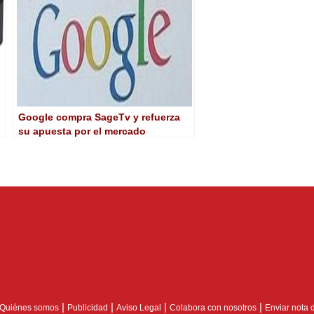
Google compra SageTv y refuerza
su apuesta por el mercado
televisivo
|
|
|
|
Quiénes somos
Publicidad
Aviso Legal
Colabora con nosotros
Enviar nota 