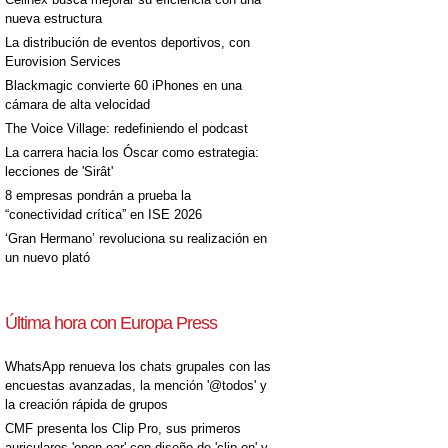
nueva estructura
La distribución de eventos deportivos, con
Eurovision Services
Blackmagic convierte 60 iPhones en una
cámara de alta velocidad
The Voice Village: redefiniendo el podcast
La carrera hacia los Óscar como estrategia:
lecciones de 'Sirât'
8 empresas pondrán a prueba la
“conectividad crítica” en ISE 2026
‘Gran Hermano’ revoluciona su realización en
un nuevo plató
Última hora con Europa Press
WhatsApp renueva los chats grupales con las
encuestas avanzadas, la mención '@todos' y
la creación rápida de grupos
CMF presenta los Clip Pro, sus primeros
auriculares 'open-ear' con diseño de 'clip on' y