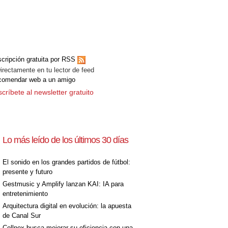
cripción gratuita por RSS
ectamente en tu lector de feed
comendar web a un amigo
críbete al newsletter gratuito
Lo más leído de los últimos 30 días
El sonido en los grandes partidos de fútbol:
presente y futuro
Gestmusic y Amplify lanzan KAI: IA para
entretenimiento
Arquitectura digital en evolución: la apuesta
de Canal Sur
Cellnex busca mejorar su eficiencia con una