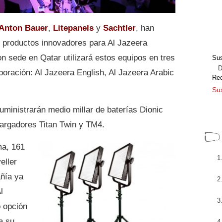
Anton Bauer
,
Litepanels
y
Sachtler
, han
 productos innovadores para Al Jazeera
n sede en Qatar utilizará estos equipos en tres
Sus
Dir
poración: Al Jazeera English, Al Jazeera Arabic
Re
Sus
uministrarán medio millar de baterías Dionic
rgadores Titan Twin y TM4.
ma, 161
eller
añía ya
l
 opción
 a su