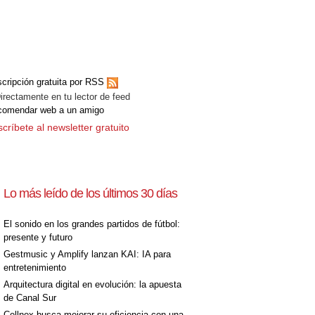
cripción gratuita por RSS
ectamente en tu lector de feed
comendar web a un amigo
críbete al newsletter gratuito
Lo más leído de los últimos 30 días
El sonido en los grandes partidos de fútbol:
presente y futuro
Gestmusic y Amplify lanzan KAI: IA para
entretenimiento
Arquitectura digital en evolución: la apuesta
de Canal Sur
Cellnex busca mejorar su eficiencia con una