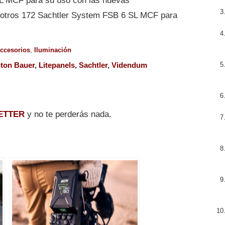
L MCF para su uso con las nuevas
otros 172 Sachtler System FSB 6 SL MCF para
ccesorios
,
Iluminación
ton Bauer
,
Litepanels
,
Sachtler
,
Videndum
ETTER
y no te perderás nada.