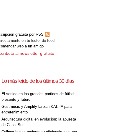
cripción gratuita por RSS
ectamente en tu lector de feed
comendar web a un amigo
críbete al newsletter gratuito
Lo más leído de los últimos 30 días
El sonido en los grandes partidos de fútbol:
presente y futuro
Gestmusic y Amplify lanzan KAI: IA para
entretenimiento
Arquitectura digital en evolución: la apuesta
de Canal Sur
Cellnex busca mejorar su eficiencia con una