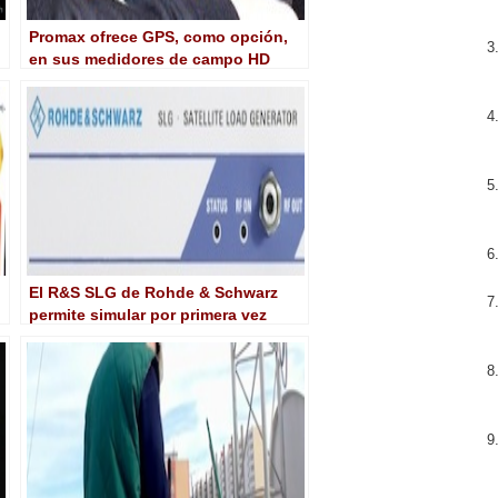
Promax ofrece GPS, como opción,
en sus medidores de campo HD
Ranger 2 y HD Ranger+
El R&S SLG de Rohde & Schwarz
permite simular por primera vez
hasta 32 señales de TV por satélite
con un solo equipo