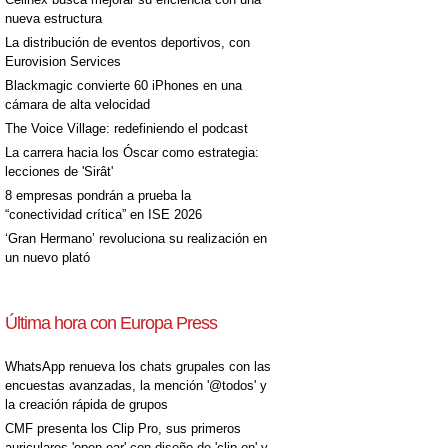
nueva estructura
La distribución de eventos deportivos, con
Eurovision Services
Blackmagic convierte 60 iPhones en una
cámara de alta velocidad
The Voice Village: redefiniendo el podcast
La carrera hacia los Óscar como estrategia:
lecciones de 'Sirât'
8 empresas pondrán a prueba la
“conectividad crítica” en ISE 2026
‘Gran Hermano’ revoluciona su realización en
un nuevo plató
Última hora con Europa Press
WhatsApp renueva los chats grupales con las
encuestas avanzadas, la mención '@todos' y
la creación rápida de grupos
CMF presenta los Clip Pro, sus primeros
auriculares 'open-ear' con diseño de 'clip on' y