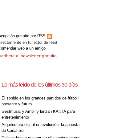
cripción gratuita por RSS
ectamente en tu lector de feed
comendar web a un amigo
críbete al newsletter gratuito
Lo más leído de los últimos 30 días
El sonido en los grandes partidos de fútbol:
presente y futuro
Gestmusic y Amplify lanzan KAI: IA para
entretenimiento
Arquitectura digital en evolución: la apuesta
de Canal Sur
Cellnex busca mejorar su eficiencia con una