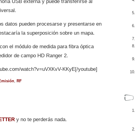
oria USB externa y puede transferirse al
versal.
os datos pueden procesarse y presentarse en
destacaría la superposición sobre un mapa.
con el módulo de medida para fibra óptica
medidor de campo HD Ranger 2.
utube.com/watch?v=uVXKvV-KKyE[/youtube]
Emisión
,
RF
ETTER
y no te perderás nada.