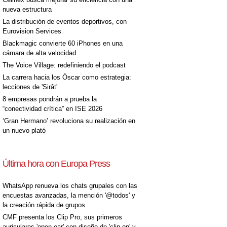
nueva estructura
La distribución de eventos deportivos, con
Eurovision Services
Blackmagic convierte 60 iPhones en una
cámara de alta velocidad
The Voice Village: redefiniendo el podcast
La carrera hacia los Óscar como estrategia:
lecciones de 'Sirât'
8 empresas pondrán a prueba la
“conectividad crítica” en ISE 2026
‘Gran Hermano’ revoluciona su realización en
un nuevo plató
Última hora con Europa Press
WhatsApp renueva los chats grupales con las
encuestas avanzadas, la mención '@todos' y
la creación rápida de grupos
CMF presenta los Clip Pro, sus primeros
auriculares 'open-ear' con diseño de 'clip on' y