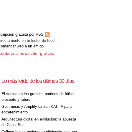
cripción gratuita por RSS
ectamente en tu lector de feed
comendar web a un amigo
críbete al newsletter gratuito
Lo más leído de los últimos 30 días
El sonido en los grandes partidos de fútbol:
presente y futuro
Gestmusic y Amplify lanzan KAI: IA para
entretenimiento
Arquitectura digital en evolución: la apuesta
de Canal Sur
Cellnex busca mejorar su eficiencia con una