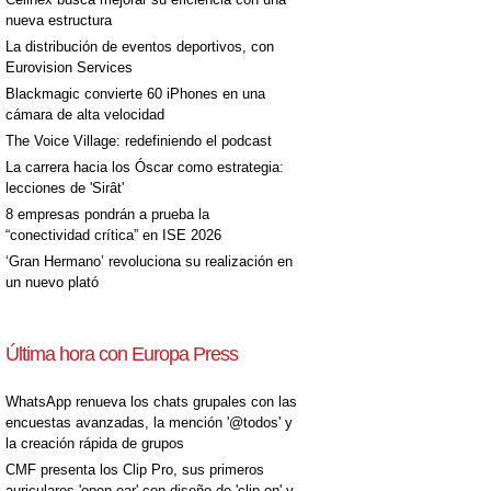
nueva estructura
La distribución de eventos deportivos, con
Eurovision Services
Blackmagic convierte 60 iPhones en una
cámara de alta velocidad
The Voice Village: redefiniendo el podcast
La carrera hacia los Óscar como estrategia:
lecciones de 'Sirât'
8 empresas pondrán a prueba la
“conectividad crítica” en ISE 2026
‘Gran Hermano’ revoluciona su realización en
un nuevo plató
Última hora con Europa Press
WhatsApp renueva los chats grupales con las
encuestas avanzadas, la mención '@todos' y
la creación rápida de grupos
CMF presenta los Clip Pro, sus primeros
auriculares 'open-ear' con diseño de 'clip on' y