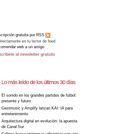
cripción gratuita por RSS
ectamente en tu lector de feed
comendar web a un amigo
críbete al newsletter gratuito
Lo más leído de los últimos 30 días
El sonido en los grandes partidos de fútbol:
presente y futuro
Gestmusic y Amplify lanzan KAI: IA para
entretenimiento
Arquitectura digital en evolución: la apuesta
de Canal Sur
Cellnex busca mejorar su eficiencia con una