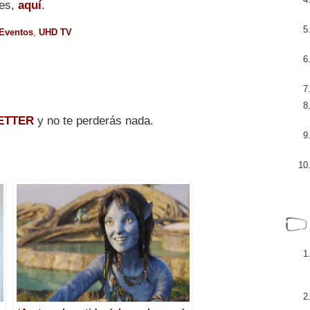
nes,
aquí
.
Eventos
,
UHD TV
ETTER
y no te perderás nada.