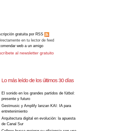
cripción gratuita por RSS
ectamente en tu lector de feed
comendar web a un amigo
críbete al newsletter gratuito
Lo más leído de los últimos 30 días
El sonido en los grandes partidos de fútbol:
presente y futuro
Gestmusic y Amplify lanzan KAI: IA para
entretenimiento
Arquitectura digital en evolución: la apuesta
de Canal Sur
Cellnex busca mejorar su eficiencia con una