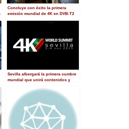
Concluye con éxito la primera
n
emisión mundial de 4K en DVB-T2
con HDR, WCG y Dolby AC-4 llevada
a cabo por Cellnex Telecom
Sevilla albergará la primera cumbre
mundial que unirá contenidos y
tecnología en torno al 4K