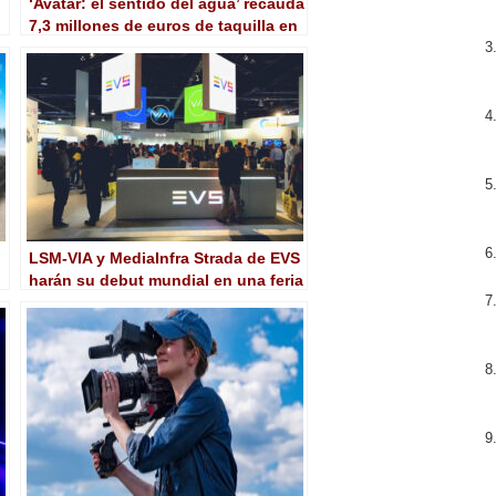
‘Avatar: el sentido del agua’ recauda
7,3 millones de euros de taquilla en
España y 400 a nivel mundial
LSM-VIA y MediaInfra Strada de EVS
harán su debut mundial en una feria
de primer nivel en NAB 2022