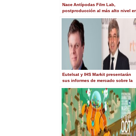
Nace Antípodas Film Lab,
postproducción al más alto nivel e
el sur de España
Eutelsat y IHS Markit presentarán
sus informes de mercado sobre la
UHD a nivel mundial en la 4KSummi