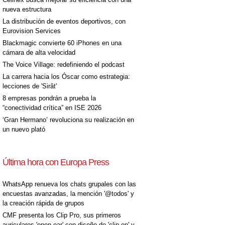
nueva estructura
La distribución de eventos deportivos, con
Eurovision Services
Blackmagic convierte 60 iPhones en una
cámara de alta velocidad
The Voice Village: redefiniendo el podcast
La carrera hacia los Óscar como estrategia:
lecciones de 'Sirât'
8 empresas pondrán a prueba la
“conectividad crítica” en ISE 2026
‘Gran Hermano’ revoluciona su realización en
un nuevo plató
Última hora con Europa Press
WhatsApp renueva los chats grupales con las
encuestas avanzadas, la mención '@todos' y
la creación rápida de grupos
CMF presenta los Clip Pro, sus primeros
auriculares 'open-ear' con diseño de 'clip on' y