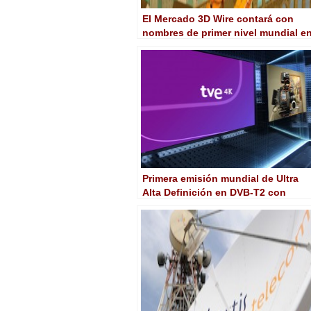
El Mercado 3D Wire contará con
nombres de primer nivel mundial e
la animación y los videojuegos
Primera emisión mundial de Ultra
Alta Definición en DVB-T2 con
contenido en HDR, WCG y AC-4