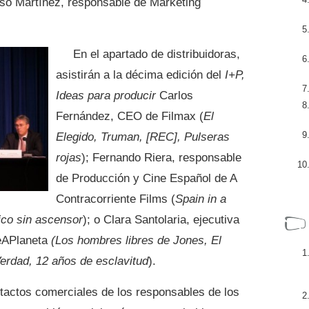
onso Martínez, responsable de Márketing
En el apartado de distribuidoras,
asistirán a la décima edición del
I+P,
Ideas para producir
Carlos
Fernández, CEO de Filmax (
El
Elegido, Truman, [REC], Pulseras
rojas
); Fernando Riera, responsable
de Producción y Cine Español de A
Contracorriente Films (
Spain in a
ico sin ascensor
); o Clara Santolaria, ejecutiva
eAPlaneta
(Los hombres libres de Jones, El
erdad, 12 años de esclavitud
).
ontactos comerciales de los responsables de los