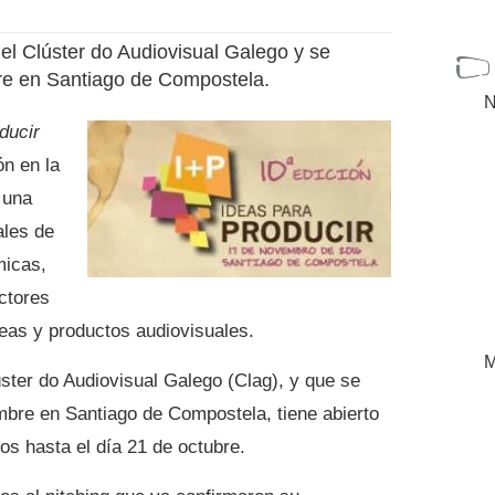
 el Clúster do Audiovisual Galego y se
bre en Santiago de Compostela.
N
ducir
ón en la
 una
ales de
micas,
ctores
eas y productos audiovisuales.
M
úster do Audiovisual Galego (Clag), y que se
mbre en Santiago de Compostela, tiene abierto
tos hasta el día 21 de octubre.