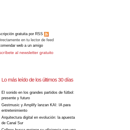
cripción gratuita por RSS
ectamente en tu lector de feed
comendar web a un amigo
críbete al newsletter gratuito
Lo más leído de los últimos 30 días
El sonido en los grandes partidos de fútbol:
presente y futuro
Gestmusic y Amplify lanzan KAI: IA para
entretenimiento
Arquitectura digital en evolución: la apuesta
de Canal Sur
Cellnex busca mejorar su eficiencia con una