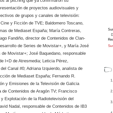
dos al pitching que ya confirmaron su
presentación de proyectos audiovisuales y
rectivos de grupos y canales de televisión:
e Cine y Ficción de TVE; Baldomero Toscano,
Sus
amas de Mediaset España; María Contreras,
Dir
ago Fandiño, director de Contenidos de Clan-
Re
Desarrollo de Series de Movistar+, y María José
Sus
 de Movistar+; José Baquedano, responsable
e I+D de Atresmedia; Leticia Pérez,
el Canal #0; Adriana Izquierdo, analista de
icción de Mediaset España; Fernando R.
ón y Emisiones de la Televisión de Galicia
ra de Contenidos de Aragón TV; Francisco
y Explotación de la Radiotelevisión del
avid Nadal, responsable de Contenidos de IB3