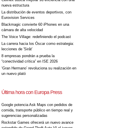
nueva estructura
La distribución de eventos deportivos, con
Eurovision Services
Blackmagic convierte 60 iPhones en una
cámara de alta velocidad
The Voice Village: redefiniendo el podcast
La carrera hacia los Óscar como estrategia:
lecciones de 'Sirât'
8 empresas pondrán a prueba la
“conectividad crítica” en ISE 2026
‘Gran Hermano’ revoluciona su realización en
un nuevo plató
Última hora con Europa Press
Google potencia Ask Maps con pedidos de
comida, transporte público en tiempo real y
sugerencias personalizadas
Rockstar Games ofrecerá un nuevo avance
extendido de Grand Theft Auto VI el jueves