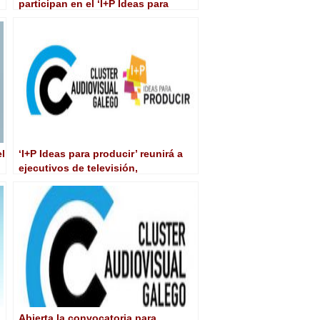
participan en el ‘I+P Ideas para
producir’ en Pontevedra
l
‘I+P Ideas para producir’ reunirá a
ejecutivos de televisión,
productoras y distribuidoras
Abierta la convocatoria para