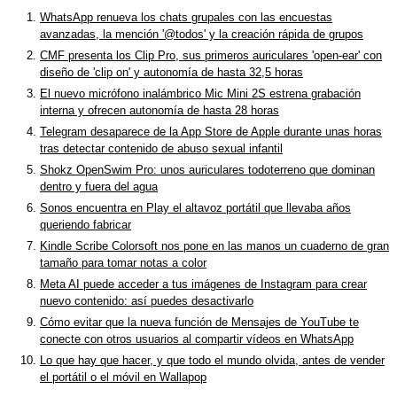
WhatsApp renueva los chats grupales con las encuestas
avanzadas, la mención '@todos' y la creación rápida de grupos
CMF presenta los Clip Pro, sus primeros auriculares 'open-ear' con
diseño de 'clip on' y autonomía de hasta 32,5 horas
El nuevo micrófono inalámbrico Mic Mini 2S estrena grabación
interna y ofrecen autonomía de hasta 28 horas
Telegram desaparece de la App Store de Apple durante unas horas
tras detectar contenido de abuso sexual infantil
Shokz OpenSwim Pro: unos auriculares todoterreno que dominan
dentro y fuera del agua
Sonos encuentra en Play el altavoz portátil que llevaba años
queriendo fabricar
Kindle Scribe Colorsoft nos pone en las manos un cuaderno de gran
tamaño para tomar notas a color
Meta AI puede acceder a tus imágenes de Instagram para crear
nuevo contenido: así puedes desactivarlo
Cómo evitar que la nueva función de Mensajes de YouTube te
conecte con otros usuarios al compartir vídeos en WhatsApp
Lo que hay que hacer, y que todo el mundo olvida, antes de vender
el portátil o el móvil en Wallapop