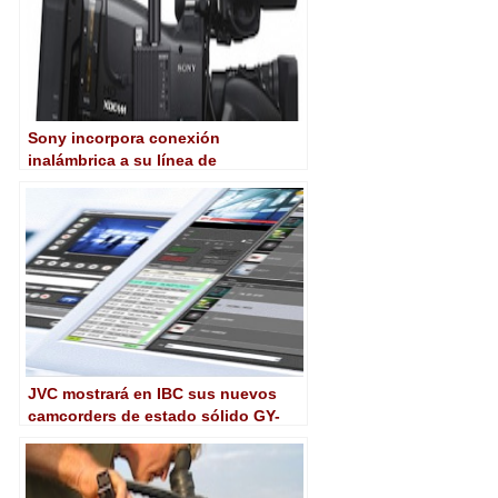
Sony incorpora conexión
inalámbrica a su línea de
camcorders profesionales
JVC mostrará en IBC sus nuevos
camcorders de estado sólido GY-
HM600 y GY-HM650 y la 2K/4K GY-
HMQ10