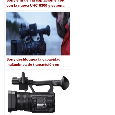
Sony entra en la captación en 8K
con la nueva UHC-8300 y estrena
tres camcorders 4K HDR
Sony desbloquea la capacidad
inalámbrica de transmisión en
directo en varios camcorders
XDCAM de la serie PXW