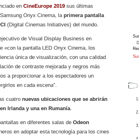
nciado en
CineEurope 2019
sus últimas
D Samsung Onyx Cinema, la
primera pantalla
DCI
(Digital Cinemas Initiatives) del mundo.
Sus
 ejecutivo de Visual Display Business en
Dir
e «con la pantalla LED Onyx Cinema, los
Re
Sus
iencia única de visualización, con una calidad
elación de contraste mejorada y negros más
s a proporcionar a los espectadores un
rgirlos en cada escena”.
as cuatro
nuevas ubicaciones que se abrirán
 en Irlanda y una en Rumanía
.
antallas en diferentes salas de
Odeon
oneros en adoptar esta tecnología para los cines