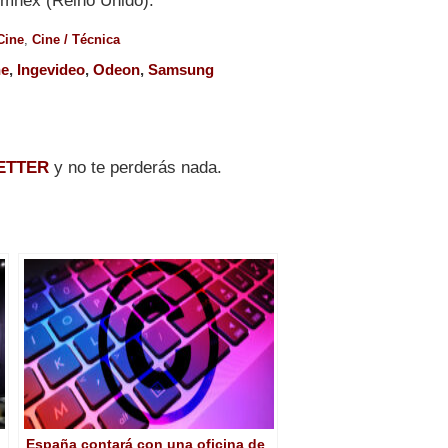
Omnex (Reino Unido).
Cine
,
Cine / Técnica
ne
,
Ingevideo
,
Odeon
,
Samsung
ETTER
y no te perderás nada.
España contará con una oficina de