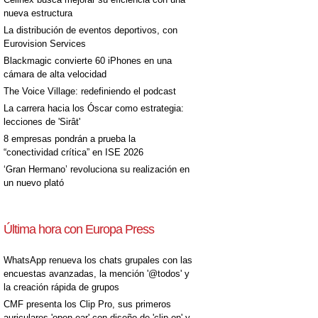
nueva estructura
La distribución de eventos deportivos, con
Eurovision Services
Blackmagic convierte 60 iPhones en una
cámara de alta velocidad
The Voice Village: redefiniendo el podcast
La carrera hacia los Óscar como estrategia:
lecciones de 'Sirât'
8 empresas pondrán a prueba la
“conectividad crítica” en ISE 2026
‘Gran Hermano’ revoluciona su realización en
un nuevo plató
Última hora con Europa Press
WhatsApp renueva los chats grupales con las
encuestas avanzadas, la mención '@todos' y
la creación rápida de grupos
CMF presenta los Clip Pro, sus primeros
auriculares 'open-ear' con diseño de 'clip on' y