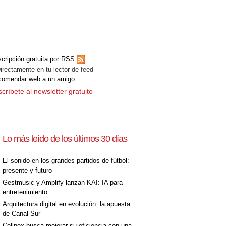
cripción gratuita por RSS
ectamente en tu lector de feed
comendar web a un amigo
críbete al newsletter gratuito
Lo más leído de los últimos 30 días
El sonido en los grandes partidos de fútbol:
presente y futuro
Gestmusic y Amplify lanzan KAI: IA para
entretenimiento
Arquitectura digital en evolución: la apuesta
de Canal Sur
Cellnex busca mejorar su eficiencia con una