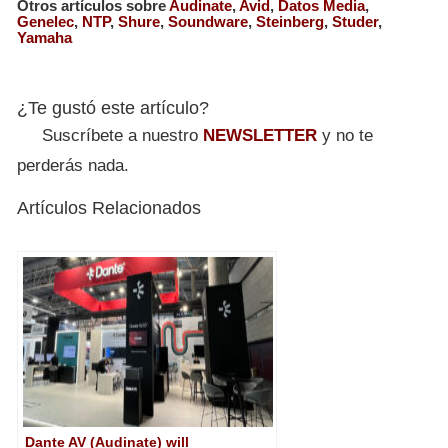
Otros artículos sobre
Audinate
,
Avid
,
Datos Media
,
Genelec
,
NTP
,
Shure
,
Soundware
,
Steinberg
,
Studer
,
Yamaha
¿Te gustó este artículo?
Suscríbete a nuestro
NEWSLETTER
y no te
perderás nada.
Artículos Relacionados
Dante AV (Audinate) will