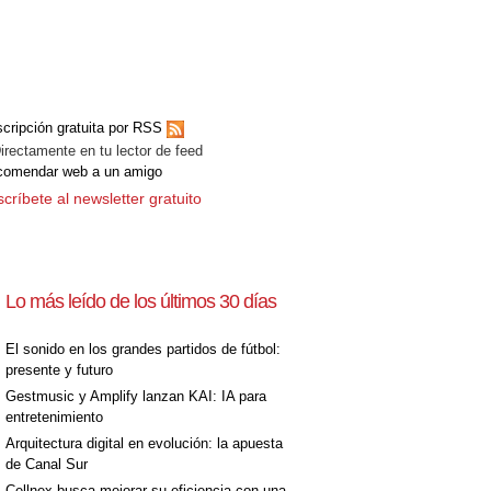
cripción gratuita por RSS
ectamente en tu lector de feed
comendar web a un amigo
críbete al newsletter gratuito
Lo más leído de los últimos 30 días
El sonido en los grandes partidos de fútbol:
presente y futuro
Gestmusic y Amplify lanzan KAI: IA para
entretenimiento
Arquitectura digital en evolución: la apuesta
de Canal Sur
Cellnex busca mejorar su eficiencia con una