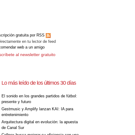
cripción gratuita por RSS
ectamente en tu lector de feed
comendar web a un amigo
críbete al newsletter gratuito
Lo más leído de los últimos 30 días
El sonido en los grandes partidos de fútbol:
presente y futuro
Gestmusic y Amplify lanzan KAI: IA para
entretenimiento
Arquitectura digital en evolución: la apuesta
de Canal Sur
Cellnex busca mejorar su eficiencia con una