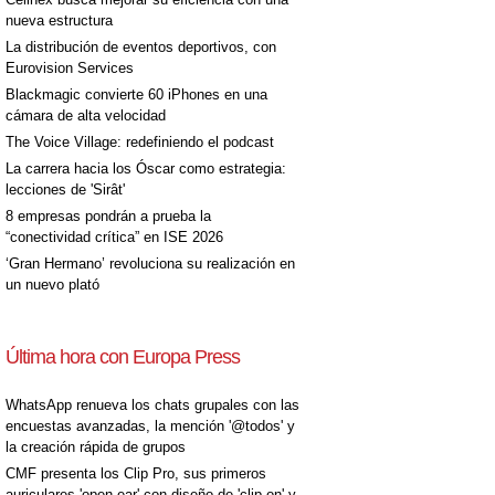
nueva estructura
La distribución de eventos deportivos, con
Eurovision Services
Blackmagic convierte 60 iPhones en una
cámara de alta velocidad
The Voice Village: redefiniendo el podcast
La carrera hacia los Óscar como estrategia:
lecciones de 'Sirât'
8 empresas pondrán a prueba la
“conectividad crítica” en ISE 2026
‘Gran Hermano’ revoluciona su realización en
un nuevo plató
Última hora con Europa Press
WhatsApp renueva los chats grupales con las
encuestas avanzadas, la mención '@todos' y
la creación rápida de grupos
CMF presenta los Clip Pro, sus primeros
auriculares 'open-ear' con diseño de 'clip on' y