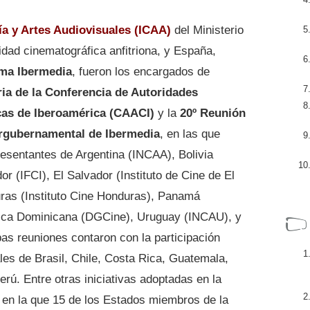
ía y Artes Audiovisuales (ICAA)
del Ministerio
idad cinematográfica anfitriona, y España,
ma Ibermedia
, fueron los encargados de
ia de la Conferencia de Autoridades
cas de Iberoamérica (CAACI)
y la
20º Reunión
ergubernamental de Ibermedia
, en las que
resentantes de Argentina (INCAA), Bolivia
 (IFCI), El Salvador (Instituto de Cine de El
ras (Instituto Cine Honduras), Panamá
lica Dominicana (DGCine), Uruguay (INCAU), y
 reuniones contaron con la participación
ales de Brasil, Chile, Costa Rica, Guatemala,
rú. Entre otras iniciativas adoptadas en la
n en la que 15 de los Estados miembros de la