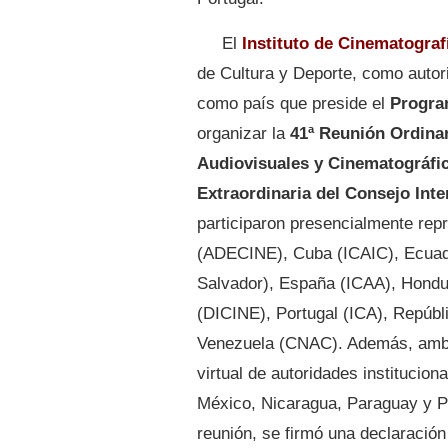
El
Instituto de Cinematograf
de Cultura y Deporte, como autor
como país que preside el
Progra
organizar la
41ª Reunión Ordinar
Audiovisuales y Cinematográfi
Extraordinaria del Consejo Int
participaron presencialmente rep
(ADECINE), Cuba (ICAIC), Ecuador
Salvador), España (ICAA), Hondu
(DICINE), Portugal (ICA), Repúb
Venezuela (CNAC). Además, ambas
virtual de autoridades institucion
México, Nicaragua, Paraguay y Pe
reunión, se firmó una declaració