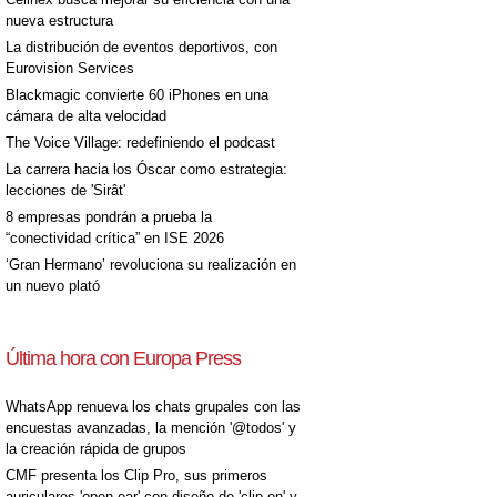
nueva estructura
La distribución de eventos deportivos, con
Eurovision Services
Blackmagic convierte 60 iPhones en una
cámara de alta velocidad
The Voice Village: redefiniendo el podcast
La carrera hacia los Óscar como estrategia:
lecciones de 'Sirât'
8 empresas pondrán a prueba la
“conectividad crítica” en ISE 2026
‘Gran Hermano’ revoluciona su realización en
un nuevo plató
Última hora con Europa Press
WhatsApp renueva los chats grupales con las
encuestas avanzadas, la mención '@todos' y
la creación rápida de grupos
CMF presenta los Clip Pro, sus primeros
auriculares 'open-ear' con diseño de 'clip on' y