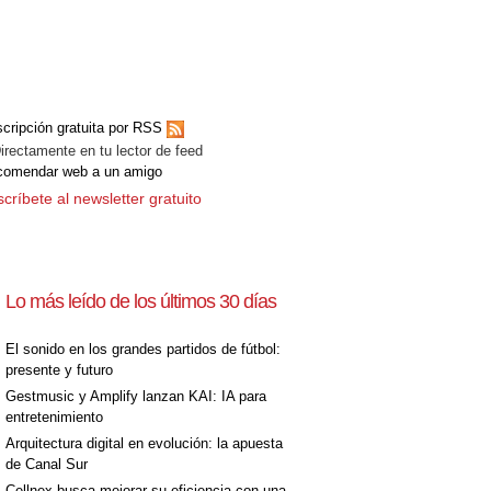
cripción gratuita por RSS
ectamente en tu lector de feed
comendar web a un amigo
críbete al newsletter gratuito
Lo más leído de los últimos 30 días
El sonido en los grandes partidos de fútbol:
presente y futuro
Gestmusic y Amplify lanzan KAI: IA para
entretenimiento
Arquitectura digital en evolución: la apuesta
de Canal Sur
Cellnex busca mejorar su eficiencia con una