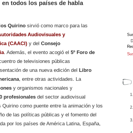
en todos los países de habla
os Quirino
sirvió como marco para las
Autoridades Audiovisuales y
Sus
Dir
ica (CAACI)
y del
Consejo
Re
ia
. Además, el evento acogió el
5º Foro de
Sus
cuentro de televisiones públicas
sentación de una nueva edición del
Libro
mericana
, entre otras actividades. La
iones
y organismos nacionales y
0 profesionales
del sector audiovisual
s Quirino como puente entre la animación y los
ño de las políticas públicas y el fomento del
ada por los países de América Latina, España,