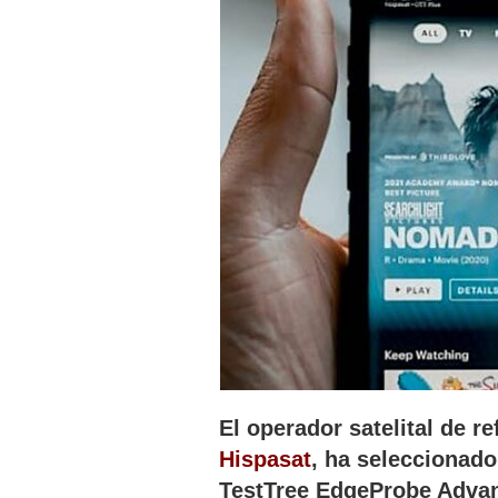
El operador satelital de r
Hispasat
, ha seleccionad
TestTree EdgeProbe Advan