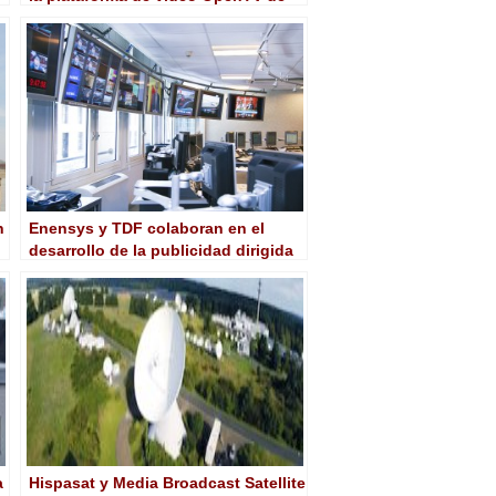
Nagra, conquista IBC
n
Enensys y TDF colaboran en el
desarrollo de la publicidad dirigida
en TDT
a
Hispasat y Media Broadcast Satellite