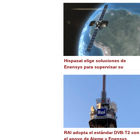
satélite DVB-NIP de Eutelsat
Hispasat elige soluciones de
Enensys para supervisar su
plataforma Wave OTT Plus
RAI adopta el estándar DVB-T2 con
el apoyo de Ateme y Enensys