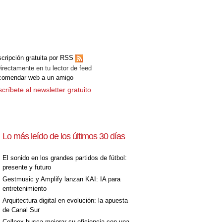
cripción gratuita por RSS
ectamente en tu lector de feed
comendar web a un amigo
críbete al newsletter gratuito
Lo más leído de los últimos 30 días
El sonido en los grandes partidos de fútbol:
presente y futuro
Gestmusic y Amplify lanzan KAI: IA para
entretenimiento
Arquitectura digital en evolución: la apuesta
de Canal Sur
Cellnex busca mejorar su eficiencia con una