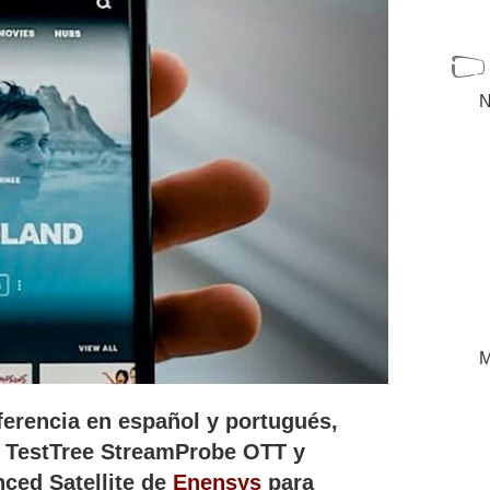
N
M
eferencia en español y portugués,
o TestTree StreamProbe OTT y
ced Satellite de
Enensys
para