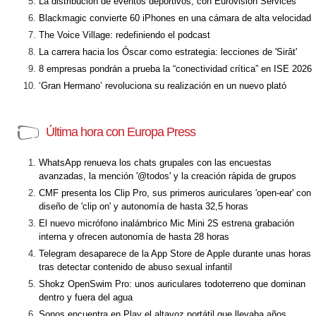
La distribución de eventos deportivos, con Eurovision Services
Blackmagic convierte 60 iPhones en una cámara de alta velocidad
The Voice Village: redefiniendo el podcast
La carrera hacia los Óscar como estrategia: lecciones de 'Sirât'
8 empresas pondrán a prueba la “conectividad crítica” en ISE 2026
‘Gran Hermano’ revoluciona su realización en un nuevo plató
Última hora con Europa Press
WhatsApp renueva los chats grupales con las encuestas
avanzadas, la mención '@todos' y la creación rápida de grupos
CMF presenta los Clip Pro, sus primeros auriculares 'open-ear' con
diseño de 'clip on' y autonomía de hasta 32,5 horas
El nuevo micrófono inalámbrico Mic Mini 2S estrena grabación
interna y ofrecen autonomía de hasta 28 horas
Telegram desaparece de la App Store de Apple durante unas horas
tras detectar contenido de abuso sexual infantil
Shokz OpenSwim Pro: unos auriculares todoterreno que dominan
dentro y fuera del agua
Sonos encuentra en Play el altavoz portátil que llevaba años