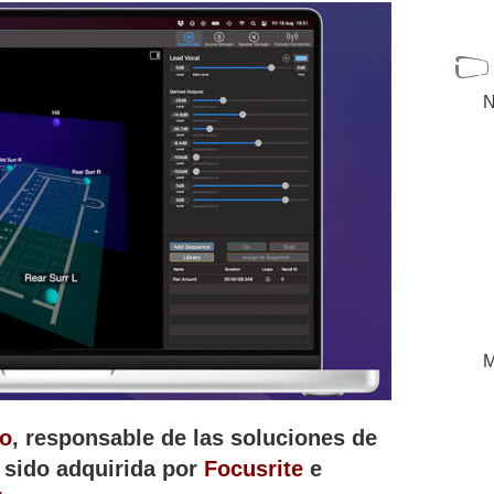
N
M
io
, responsable de las soluciones de
 sido adquirida por
Focusrite
e