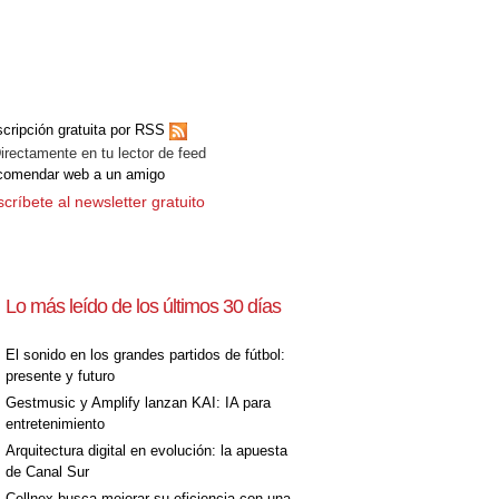
cripción gratuita por RSS
ectamente en tu lector de feed
comendar web a un amigo
críbete al newsletter gratuito
Lo más leído de los últimos 30 días
El sonido en los grandes partidos de fútbol:
presente y futuro
Gestmusic y Amplify lanzan KAI: IA para
entretenimiento
Arquitectura digital en evolución: la apuesta
de Canal Sur
Cellnex busca mejorar su eficiencia con una