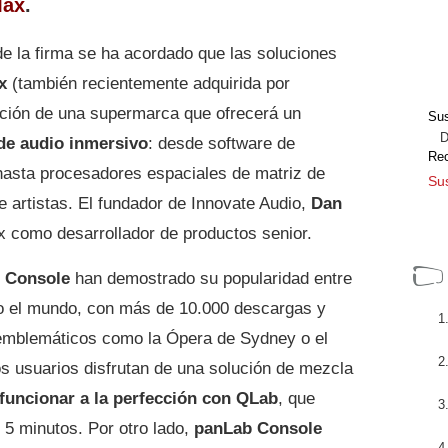
Max
.
de la firma se ha acordado que las soluciones
x
(también recientemente adquirida por
eación de una supermarca que ofrecerá un
Sus
Dir
de audio inmersivo
: desde software de
Re
hasta procesadores espaciales de matriz de
Sus
 artistas. El fundador de Innovate Audio,
Dan
x como desarrollador de productos senior.
 Console
han demostrado su popularidad entre
do el mundo, con más de 10.000 descargas y
 emblemáticos como la Ópera de Sydney o el
os usuarios disfrutan de una solución de mezcla
funcionar a la perfección con QLab
, que
n 5 minutos. Por otro lado,
panLab Console