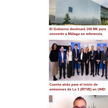
El Gobierno destinará 100 M€ para
convertir a Málaga en referencia
europea en la fabricación de
semiconductores
Cuenta atrás para el inicio de
emisiones de La 1 (RTVE) en UHD:
4K, HDR, audio inmersivo…