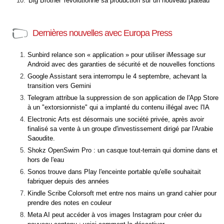
'Big Brother' révolutionne sa production sur un nouveau plateau
Dernières nouvelles avec Europa Press
Sunbird relance son « application » pour utiliser iMessage sur
Android avec des garanties de sécurité et de nouvelles fonctions
Google Assistant sera interrompu le 4 septembre, achevant la
transition vers Gemini
Telegram attribue la suppression de son application de l'App Store
à un "extorsionniste" qui a implanté du contenu illégal avec l'IA
Electronic Arts est désormais une société privée, après avoir
finalisé sa vente à un groupe d'investissement dirigé par l'Arabie
Saoudite.
Shokz OpenSwim Pro : un casque tout-terrain qui domine dans et
hors de l'eau
Sonos trouve dans Play l'enceinte portable qu'elle souhaitait
fabriquer depuis des années
Kindle Scribe Colorsoft met entre nos mains un grand cahier pour
prendre des notes en couleur
Meta AI peut accéder à vos images Instagram pour créer du