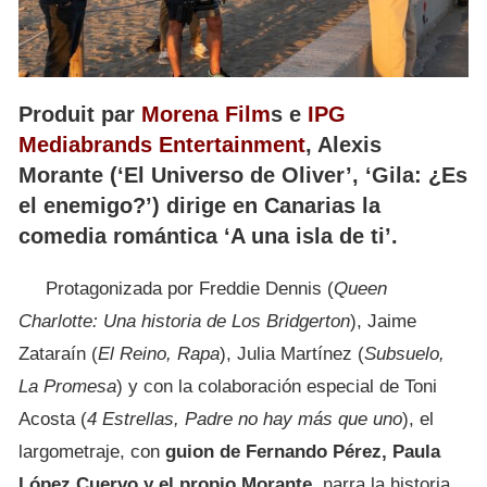
Produit par
Morena Film
s e
IPG
Mediabrands Entertainment
, Alexis
Morante (‘El Universo de Oliver’, ‘Gila: ¿Es
el enemigo?’) dirige en Canarias la
comedia romántica ‘A una isla de ti’.
Protagonizada por Freddie Dennis (
Queen
Charlotte: Una historia de Los Bridgerton
), Jaime
Zataraín (
El Reino, Rapa
), Julia Martínez (
Subsuelo,
La Promesa
) y con la colaboración especial de Toni
Acosta (
4 Estrellas, Padre no hay más que uno
), el
largometraje, con
guion de Fernando Pérez, Paula
López Cuervo y el propio Morante
, narra la historia