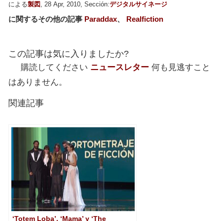
による
製図
, 28 Apr, 2010, Sección:
デジタルサイネージ
に関するその他の記事
Paraddax
、
Realfiction
この記事は気に入りましたか?
購読してください
ニュースレター
何も見逃すこと
はありません。
関連記事
‘Totem Loba’, ‘Mama’ y ‘The