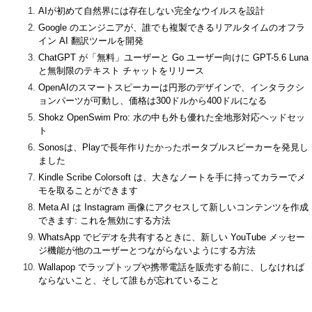
AIが初めて自然界には存在しない完全なウイルスを設計
Google のエンジニアが、誰でも複製できるリアルタイムのオフラ
イン AI 翻訳ツールを開発
ChatGPT が「無料」ユーザーと Go ユーザー向けに GPT-5.6 Luna
と無制限のテキスト チャットをリリース
OpenAIのスマートスピーカーは円形のデザインで、インタラクシ
ョンパーツが可動し、価格は300ドルから400ドルになる
Shokz OpenSwim Pro: 水の中も外も優れた全地形対応ヘッドセッ
ト
Sonosは、Playで長年作りたかったポータブルスピーカーを発見し
ました
Kindle Scribe Colorsoft は、大きなノートを手に持ってカラーでメ
モを取ることができます
Meta AI は Instagram 画像にアクセスして新しいコンテンツを作成
できます: これを無効にする方法
WhatsApp でビデオを共有するときに、新しい YouTube メッセー
ジ機能が他のユーザーとつながらないようにする方法
Wallapop でラップトップや携帯電話を販売する前に、しなければ
ならないこと、そして誰もが忘れていること