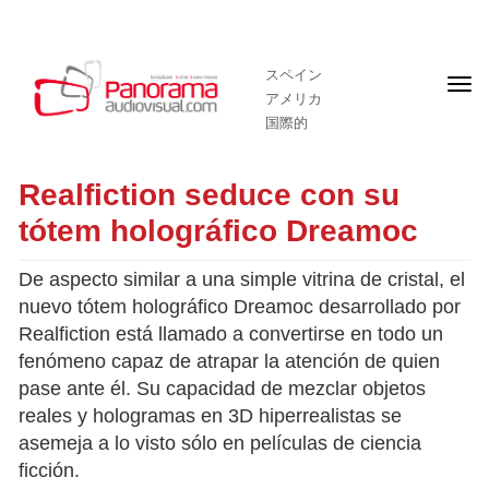
スペイン
フ
アメリカ
ロ
ン
国際的
ト
ペ
ー
Realfiction seduce con su
ジ
tótem holográfico Dreamoc
De aspecto similar a una simple vitrina de cristal, el
nuevo tótem holográfico Dreamoc desarrollado por
Realfiction está llamado a convertirse en todo un
fenómeno capaz de atrapar la atención de quien
pase ante él. Su capacidad de mezclar objetos
reales y hologramas en 3D hiperrealistas se
asemeja a lo visto sólo en películas de ciencia
ficción.