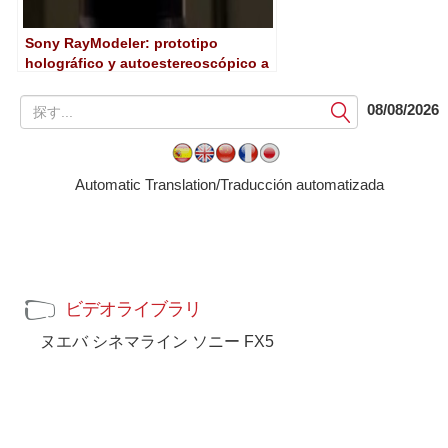
Sony RayModeler: prototipo
holográfico y autoestereoscópico a
360 grados
提
08/08/2026
出
す
る
Automatic Translation/Traducción automatizada
ビデオライブラリ
ヌエバ シネマライン ソニー FX5