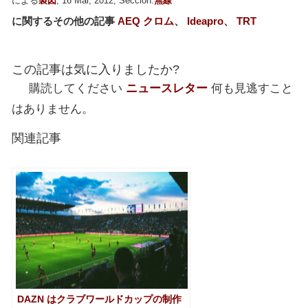
による
製図
, 16 Mar, 2012, Sección:
無線
に関するその他の記事
AEQ クロム
、
Ideapro
、
TRT
この記事は気に入りましたか?
購読してください
ニュースレター
何も見逃すこと
はありません。
関連記事
DAZN はクラブワールドカップの制作