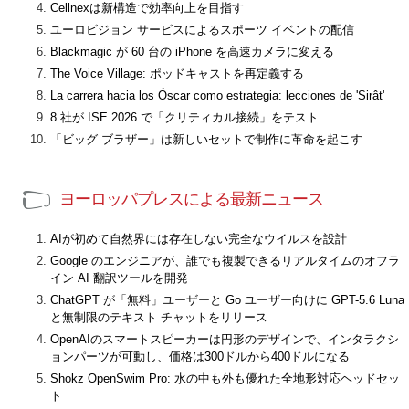
Cellnexは新構造で効率向上を目指す
ユーロビジョン サービスによるスポーツ イベントの配信
Blackmagic が 60 台の iPhone を高速カメラに変える
The Voice Village: ポッドキャストを再定義する
La carrera hacia los Óscar como estrategia: lecciones de 'Sirât'
8 社が ISE 2026 で「クリティカル接続」をテスト
「ビッグ ブラザー」は新しいセットで制作に革命を起こす
ヨーロッパプレスによる最新ニュース
AIが初めて自然界には存在しない完全なウイルスを設計
Google のエンジニアが、誰でも複製できるリアルタイムのオフラ
イン AI 翻訳ツールを開発
ChatGPT が「無料」ユーザーと Go ユーザー向けに GPT-5.6 Luna
と無制限のテキスト チャットをリリース
OpenAIのスマートスピーカーは円形のデザインで、インタラクシ
ョンパーツが可動し、価格は300ドルから400ドルになる
Shokz OpenSwim Pro: 水の中も外も優れた全地形対応ヘッドセッ
ト