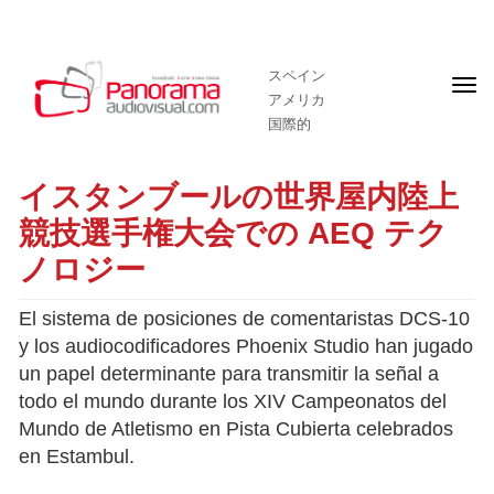
スペイン
フ
アメリカ
ロ
ン
国際的
ト
ペ
ー
イスタンブールの世界屋内陸上
ジ
競技選手権大会での AEQ テク
ノロジー
El sistema de posiciones de comentaristas DCS-10
y los audiocodificadores Phoenix Studio han jugado
un papel determinante para transmitir la señal a
todo el mundo durante los XIV Campeonatos del
Mundo de Atletismo en Pista Cubierta celebrados
en Estambul.