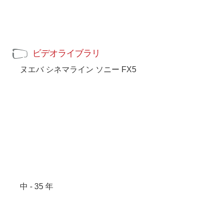
ビデオライブラリ
ヌエバ シネマライン ソニー FX5
中 - 35 年