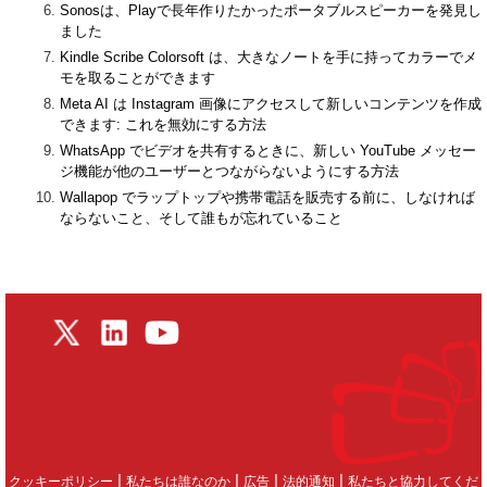
Sonosは、Playで長年作りたかったポータブルスピーカーを発見し
ました
Kindle Scribe Colorsoft は、大きなノートを手に持ってカラーでメ
モを取ることができます
Meta AI は Instagram 画像にアクセスして新しいコンテンツを作成
できます: これを無効にする方法
WhatsApp でビデオを共有するときに、新しい YouTube メッセー
ジ機能が他のユーザーとつながらないようにする方法
Wallapop でラップトップや携帯電話を販売する前に、しなければ
ならないこと、そして誰もが忘れていること
|
|
|
|
クッキーポリシー
私たちは誰なのか
広告
法的通知
私たちと協力してくだ