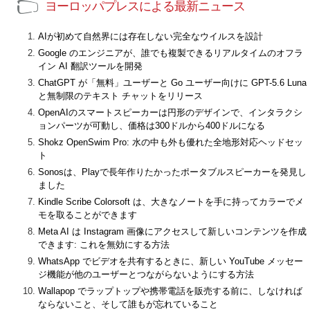
ヨーロッパプレスによる最新ニュース
AIが初めて自然界には存在しない完全なウイルスを設計
Google のエンジニアが、誰でも複製できるリアルタイムのオフラ
イン AI 翻訳ツールを開発
ChatGPT が「無料」ユーザーと Go ユーザー向けに GPT-5.6 Luna
と無制限のテキスト チャットをリリース
OpenAIのスマートスピーカーは円形のデザインで、インタラクシ
ョンパーツが可動し、価格は300ドルから400ドルになる
Shokz OpenSwim Pro: 水の中も外も優れた全地形対応ヘッドセッ
ト
Sonosは、Playで長年作りたかったポータブルスピーカーを発見し
ました
Kindle Scribe Colorsoft は、大きなノートを手に持ってカラーでメ
モを取ることができます
Meta AI は Instagram 画像にアクセスして新しいコンテンツを作成
できます: これを無効にする方法
WhatsApp でビデオを共有するときに、新しい YouTube メッセー
ジ機能が他のユーザーとつながらないようにする方法
Wallapop でラップトップや携帯電話を販売する前に、しなければ
ならないこと、そして誰もが忘れていること