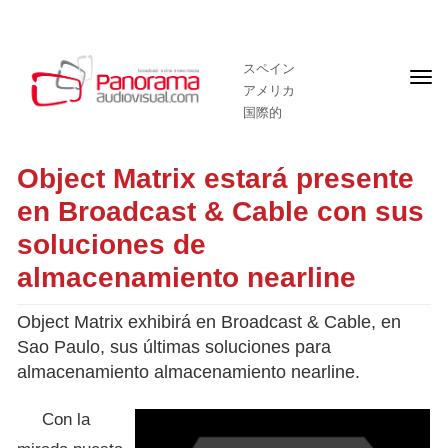
スペイン
フ
アメリカ
ロ
ン
国際的
ト
ペ
ー
Object Matrix estará presente
ジ
en Broadcast & Cable con sus
soluciones de
almacenamiento nearline
Object Matrix exhibirá en Broadcast & Cable, en
Sao Paulo, sus últimas soluciones para
almacenamiento almacenamiento nearline.
Con la