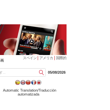
|
|
スペイン
アメリカ
国際的
動画
提
05/08/2026
出
す
る
Automatic Translation/Traducción
automatizada