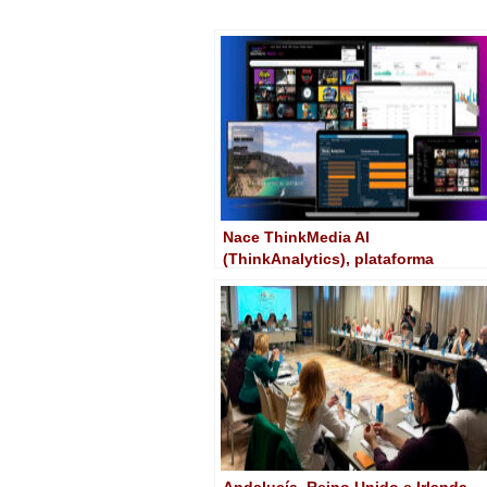
Nace ThinkMedia AI
(ThinkAnalytics), plataforma
unificada de IA para unir
monetización y publicidad
Andalucía, Reino Unido e Irlanda