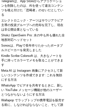
Telegramは、App Storeからアプリケーショ
ンを削除したのは、AIを使って違法コンテン
ツを植え付けた「恐喝者」のせいだとしてい
る
エレクトロニック・アーツはサウジアラビア
主導の投資グループへの売却を完了し、現在
は非公開企業となっている
Shokz OpenSwim Pro: 水の中も外も優れた全
地形対応ヘッドセット
Sonosは、Playで長年作りたかったポータブ
ルスピーカーを発見しました
Kindle Scribe Colorsoft は、大きなノートを
手に持ってカラーでメモを取ることができま
す
Meta AI は Instagram 画像にアクセスして新
しいコンテンツを作成できます: これを無効
にする方法
WhatsApp でビデオを共有するときに、新し
い YouTube メッセージ機能が他のユーザー
とつながらないようにする方法
Wallapop でラップトップや携帯電話を販売す
る前に、しなければならないこと、そして誰