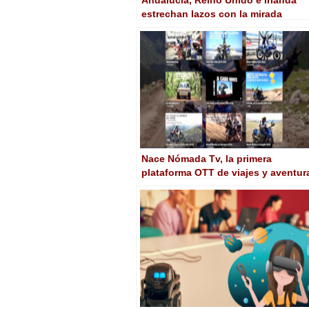
estrechan lazos con la mirada
puesta en coproducciones
audiovisuales
Nace Nómada Tv, la primera
plataforma OTT de viajes y aventur
overland