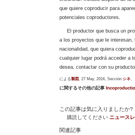
que quiere coproducir para apare
potenciales coproductores.
El productor que busca un pro
a los proyectos que le interesan, 
nacionalidad, que quiera coprod
cualquier lugar podrá acceder a t
desea, contactar con su producto
による
製図
, 27 May, 2016, Sección:
シネ
に関するその他の記事
Incoproducti
この記事は気に入りましたか?
購読してください
ニュースレ
関連記事