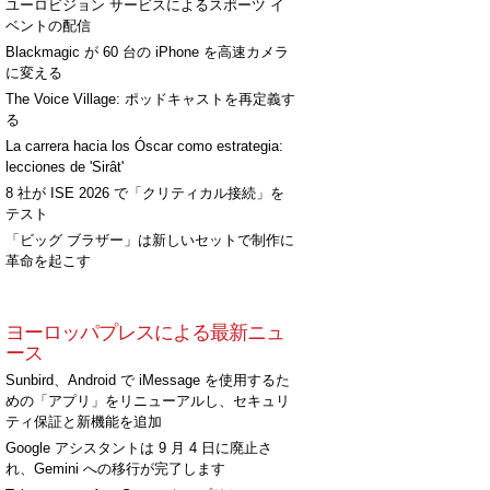
ユーロビジョン サービスによるスポーツ イ
ベントの配信
Blackmagic が 60 台の iPhone を高速カメラ
に変える
The Voice Village: ポッドキャストを再定義す
る
La carrera hacia los Óscar como estrategia:
lecciones de 'Sirât'
8 社が ISE 2026 で「クリティカル接続」を
テスト
「ビッグ ブラザー」は新しいセットで制作に
革命を起こす
ヨーロッパプレスによる最新ニュ
ース
Sunbird、Android で iMessage を使用するた
めの「アプリ」をリニューアルし、セキュリ
ティ保証と新機能を追加
Google アシスタントは 9 月 4 日に廃止さ
れ、Gemini への移行が完了します