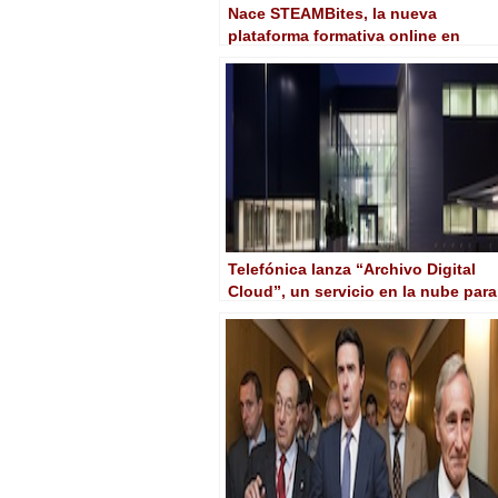
Nace STEAMBites, la nueva
plataforma formativa online en
Ciencia y Tecnología para jóvenes
Telefónica lanza “Archivo Digital
Cloud”, un servicio en la nube para
facilitar la gestión y
almacenamiento de archivos
audiovisuales