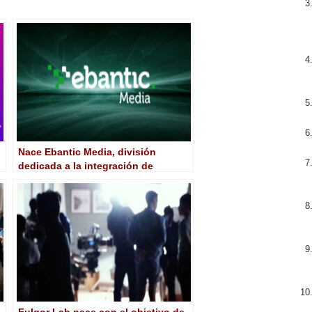
Nace Ebantic Media, división
dedicada a la integración de
plataformas de gestión de
contenidos audiovisuales
Fulgor Lab nace con el objetivo de