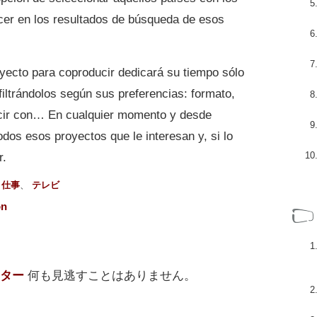
cer en los resultados de búsqueda de esos
yecto para coproducir dedicará su tiempo sólo
filtrándolos según sus preferencias: formato,
ucir con… En cualquier momento y desde
odos esos proyectos que le interesan y, si lo
r.
、
仕事
、
テレビ
on
ター
何も見逃すことはありません。