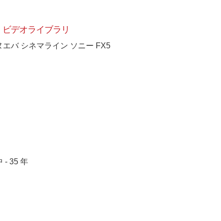
ビデオライブラリ
ヌエバ シネマライン ソニー FX5
 - 35 年