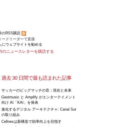
料のRSS購読
ィードリーダーで直接
人にウェブサイトを勧める
料のニュースレターを購読する
過去 30 日間で最も読まれた記事
サッカーのビッグマッチの音：現在と未来
Gestmusic と Amplify がエンターテイメント
向け AI「KAI」を発表
進化するデジタル アーキテクチャ: Canal Sur
の取り組み
Cellnexは新構造で効率向上を目指す