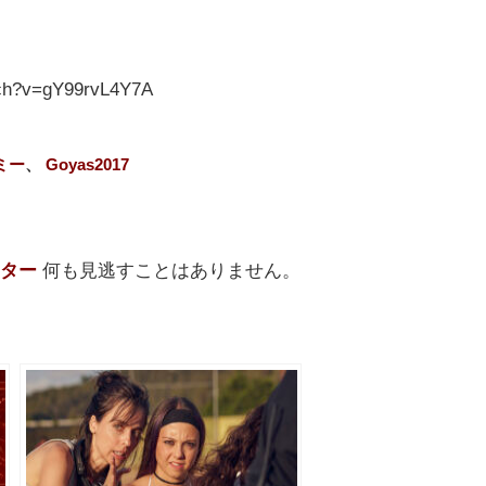
tch?v=gY99rvL4Y7A
ミー
、
Goyas2017
ター
何も見逃すことはありません。