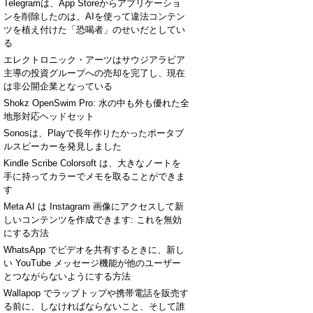
Telegramは、App Storeからアプリケーショ
ンを削除したのは、AIを使って違法コンテン
ツを植え付けた「恐喝者」のせいだとしてい
る
エレクトロニック・アーツはサウジアラビア
主導の投資グループへの売却を完了し、現在
は非公開企業となっている
Shokz OpenSwim Pro: 水の中も外も優れた全
地形対応ヘッドセット
Sonosは、Playで長年作りたかったポータブ
ルスピーカーを発見しました
Kindle Scribe Colorsoft は、大きなノートを
手に持ってカラーでメモを取ることができま
す
Meta AI は Instagram 画像にアクセスして新
しいコンテンツを作成できます: これを無効
にする方法
WhatsApp でビデオを共有するときに、新し
い YouTube メッセージ機能が他のユーザー
とつながらないようにする方法
Wallapop でラップトップや携帯電話を販売す
る前に、しなければならないこと、そして誰