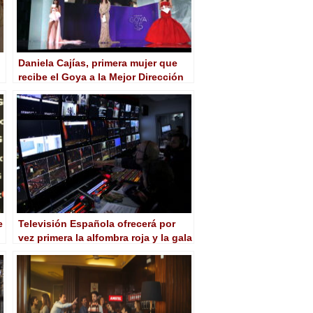
Daniela Cajías, primera mujer que
recibe el Goya a la Mejor Dirección
de Fotografía
e
Televisión Española ofrecerá por
vez primera la alfombra roja y la gala
de los Goya en realidad virtual