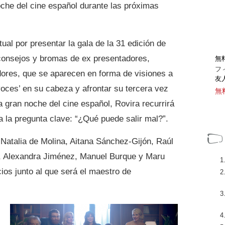
oche del cine español durante las próximas
tual por presentar la gala de la 31 edición de
onsejos y bromas de ex presentadores,
無
フ
ores, que se aparecen en forma de visiones a
友
voces’ en su cabeza y afrontar su tercera vez
無
 gran noche del cine español, Rovira recurrirá
a la pregunta clave: “¿Qué puede salir mal?”.
Natalia de Molina, Aitana Sánchez-Gijón, Raúl
, Alexandra Jiménez, Manuel Burque y Maru
ios junto al que será el maestro de