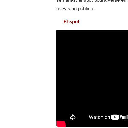
semanas, el spot podrá verse en 
televisión pública.
El spot