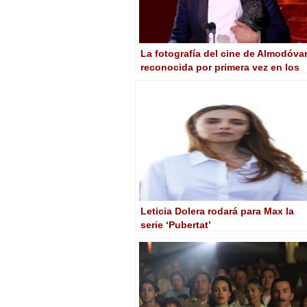
La fotografía del cine de Almodóvar
reconocida por primera vez en los
Goya a través del trabajo de Edu
Grau en ‘La habitación de al lado’
Leticia Dolera rodará para Max la
serie ‘Pubertat’