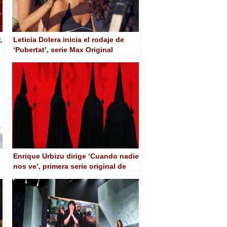
,
Leticia Dolera inicia el rodaje de
‘Pubertat’, serie Max Original
coproducida por 3Cat (CCMA)
Enrique Urbizu dirige ‘Cuando nadie
nos ve’, primera serie original de
Max con Maribel Verdú y Mariela
Garriga