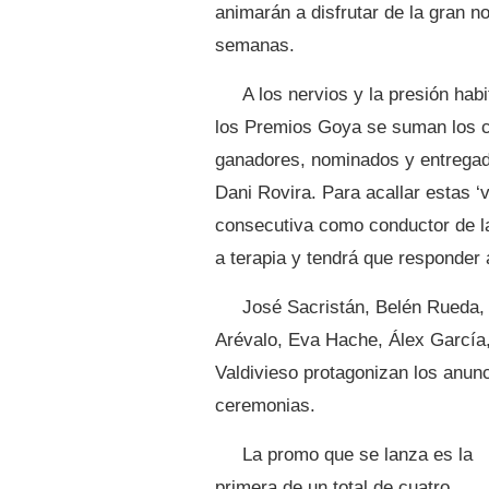
animarán a disfrutar de la gran n
semanas.
A los nervios y la presión habi
los Premios Goya se suman los c
ganadores, nominados y entregad
Dani Rovira. Para acallar estas ‘
consecutiva como conductor de la
a terapia y tendrá que responder 
José Sacristán, Belén Rueda, 
Arévalo, Eva Hache, Álex García
Valdivieso protagonizan los anunc
ceremonias.
La promo que se lanza es la
primera de un total de cuatro