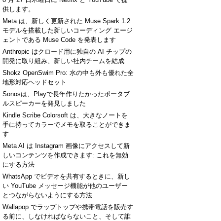
供します。
Meta は、新しく更新された Muse Spark 1.2
モデルを搭載した新しいコーディング エージ
ェントである Muse Code を発表します
Anthropic はクロード用に独自の AI チップの
開発に取り組み、新しい社内チームを結成
Shokz OpenSwim Pro: 水の中も外も優れた全
地形対応ヘッドセット
Sonosは、Playで長年作りたかったポータブ
ルスピーカーを発見しました
Kindle Scribe Colorsoft は、大きなノートを
手に持ってカラーでメモを取ることができま
す
Meta AI は Instagram 画像にアクセスして新
しいコンテンツを作成できます: これを無効
にする方法
WhatsApp でビデオを共有するときに、新し
い YouTube メッセージ機能が他のユーザー
とつながらないようにする方法
Wallapop でラップトップや携帯電話を販売す
る前に、しなければならないこと、そして誰