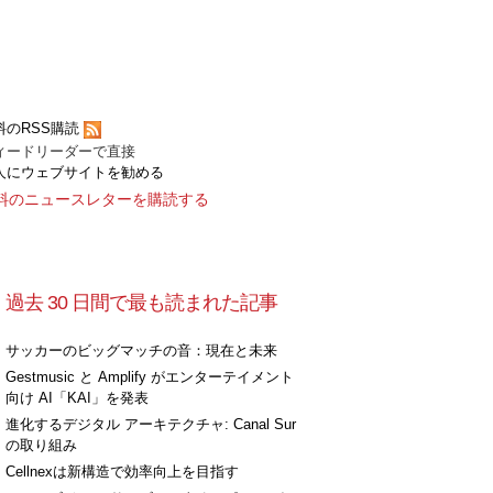
料のRSS購読
ィードリーダーで直接
人にウェブサイトを勧める
料のニュースレターを購読する
過去 30 日間で最も読まれた記事
サッカーのビッグマッチの音：現在と未来
Gestmusic と Amplify がエンターテイメント
向け AI「KAI」を発表
進化するデジタル アーキテクチャ: Canal Sur
の取り組み
Cellnexは新構造で効率向上を目指す