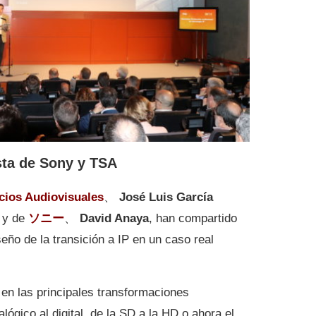
ista de Sony y TSA
icios Audiovisuales
、
José Luis García
 y de
ソニー
、
David Anaya
, han compartido
seño de la transición a IP en un caso real
 en las principales transformaciones
ógico al digital, de la SD a la HD o ahora el