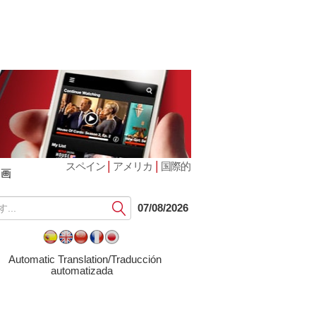
|
|
スペイン
アメリカ
国際的
動画
提
07/08/2026
出
す
る
Automatic Translation/Traducción
automatizada