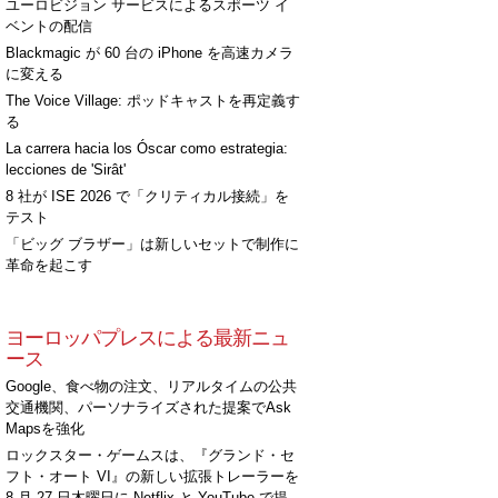
ユーロビジョン サービスによるスポーツ イ
ベントの配信
Blackmagic が 60 台の iPhone を高速カメラ
に変える
The Voice Village: ポッドキャストを再定義す
る
La carrera hacia los Óscar como estrategia:
lecciones de 'Sirât'
8 社が ISE 2026 で「クリティカル接続」を
テスト
「ビッグ ブラザー」は新しいセットで制作に
革命を起こす
ヨーロッパプレスによる最新ニュ
ース
Google、食べ物の注文、リアルタイムの公共
交通機関、パーソナライズされた提案でAsk
Mapsを強化
ロックスター・ゲームスは、『グランド・セ
フト・オート VI』の新しい拡張トレーラーを
8 月 27 日木曜日に Netflix と YouTube で提