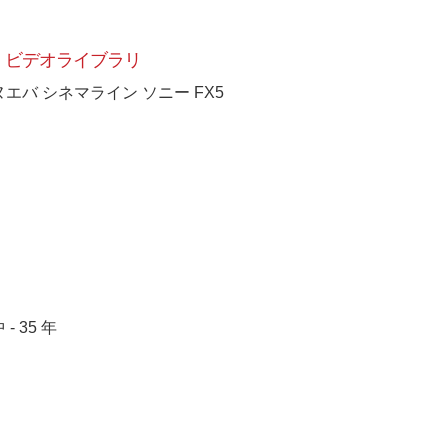
ビデオライブラリ
ヌエバ シネマライン ソニー FX5
 - 35 年