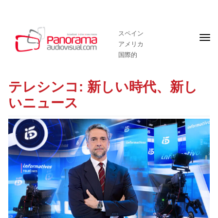
スペイン
フ
アメリカ
ロ
ン
国際的
ト
ペ
ー
テレシンコ: 新しい時代、新し
ジ
いニュース