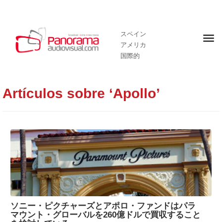
スペイン
フ
アメリカ
ロ
ン
国際的
ト
ペ
ー
ジ
Artículos sobre ‘Apollo’
ソニー・ピクチャーズとアポロ・ファンドはパラ
マウント・グローバルを260億ドルで買収すること