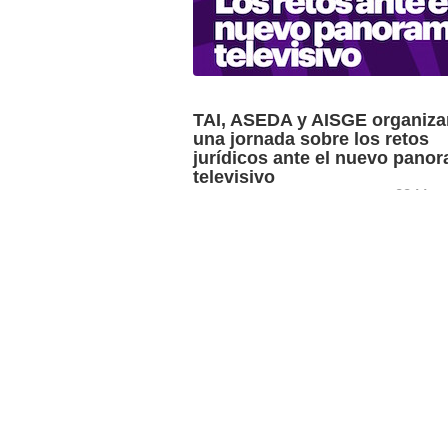
TAI, ASEDA y AISGE organiza
una jornada sobre los retos
jurídicos ante el nuevo pano
televisivo
28 Marc
Participarán como ponentes, Nicolás 
(Movistar+), Felipe Pontón (Telefónica
Studios) y el abogado Diego Gutiérrez.
Mañana martes, 29 de marzo, a las 7 de