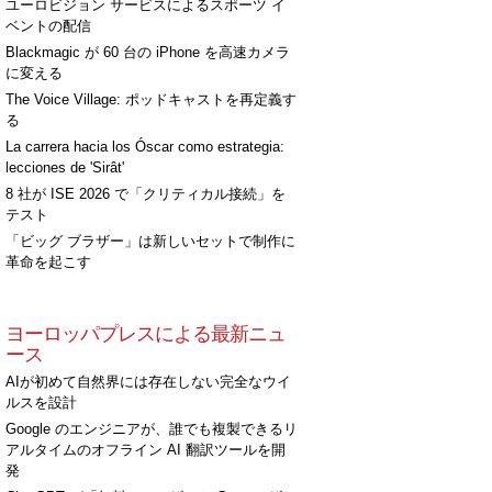
ユーロビジョン サービスによるスポーツ イ
ベントの配信
Blackmagic が 60 台の iPhone を高速カメラ
に変える
The Voice Village: ポッドキャストを再定義す
る
La carrera hacia los Óscar como estrategia:
lecciones de 'Sirât'
8 社が ISE 2026 で「クリティカル接続」を
テスト
「ビッグ ブラザー」は新しいセットで制作に
革命を起こす
ヨーロッパプレスによる最新ニュ
ース
AIが初めて自然界には存在しない完全なウイ
ルスを設計
Google のエンジニアが、誰でも複製できるリ
アルタイムのオフライン AI 翻訳ツールを開
発