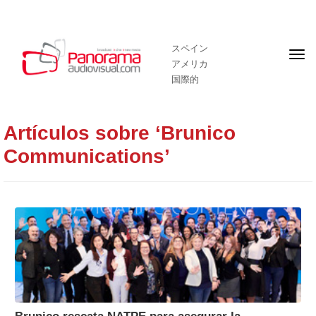
スペイン
フ
アメリカ
ロ
ン
国際的
ト
ペ
ー
ジ
Artículos sobre ‘Brunico
Communications’