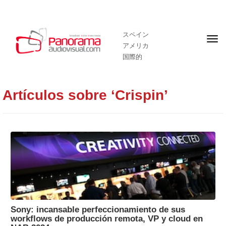
スペイン
フ
アメリカ
ロ
ン
国際的
ト
ペ
ー
ジ
Artículos sobre ‘Crispin’
Sony: incansable perfeccionamiento de sus
workflows de producción remota, VP y cloud en