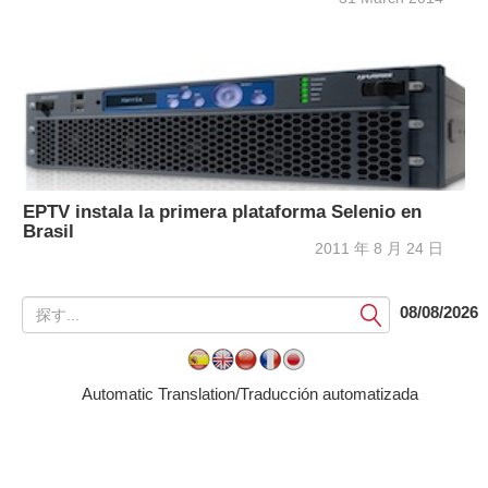
EPTV instala la primera plataforma Selenio en
Brasil
2011 年 8 月 24 日
提
08/08/2026
出
す
る
Automatic Translation/Traducción automatizada