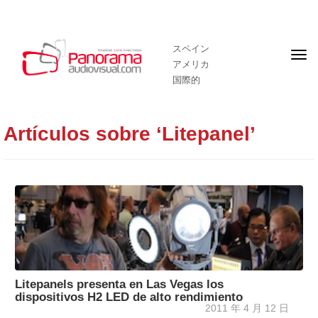
スペイン
フ
アメリカ
ロ
ン
国際的
ト
ペ
ー
ジ
Artículos sobre ‘Litepanel’
Litepanels presenta en Las Vegas los
dispositivos H2 LED de alto rendimiento
2011 年 4 月 12 日