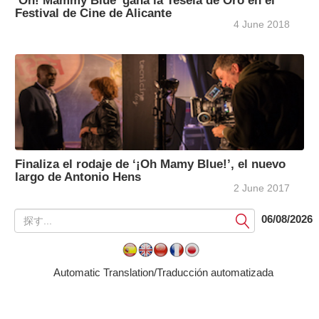
‘Oh! Mammy Blue’ gana la Tesela de Oro en el
Festival de Cine de Alicante
4 June 2018
Finaliza el rodaje de ‘¡Oh Mamy Blue!’, el nuevo
largo de Antonio Hens
2 June 2017
提
06/08/2026
出
す
る
Automatic Translation/Traducción automatizada