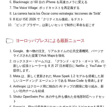
Blackmagic が 60 台の iPhone を高速カメラに変える
The Voice Village: ポッドキャストを再定義する
La carrera hacia los Óscar como estrategia: lecciones de 'Sirât'
8 社が ISE 2026 で「クリティカル接続」をテスト
「ビッグ ブラザー」は新しいセットで制作に革命を起こす
ヨーロッパプレスによる最新ニュース
Google、食べ物の注文、リアルタイムの公共交通機関、パーソナ
ライズされた提案でAsk Mapsを強化
ロックスター・ゲームスは、『グランド・セフト・オート VI』の
新しい拡張トレーラーを 8 月 27 日木曜日に Netflix と YouTube で
提供します。
Meta は、新しく更新された Muse Spark 1.2 モデルを搭載した新
しいコーディング エージェントである Muse Code を発表します
Anthropic はクロード用に独自の AI チップの開発に取り組み、新
しい社内チームを結成
Shokz OpenSwim Pro: 水の中も外も優れた全地形対応ヘッドセッ
ト
Sonosは、Playで長年作りたかったポータブルスピーカーを発見し