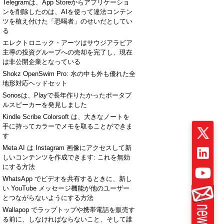
Telegramは、App Storeからアプリケーショ
ンを削除したのは、AIを使って違法コンテン
ツを植え付けた「恐喝者」のせいだとしてい
る
エレクトロニック・アーツはサウジアラビア
主導の投資グループへの売却を完了し、現在
は非公開企業となっている
Shokz OpenSwim Pro: 水の中も外も優れた全
地形対応ヘッドセット
Sonosは、Playで長年作りたかったポータブ
ルスピーカーを発見しました
Kindle Scribe Colorsoft は、大きなノートを
手に持ってカラーでメモを取ることができま
す
Meta AI は Instagram 画像にアクセスして新
しいコンテンツを作成できます: これを無効
にする方法
WhatsApp でビデオを共有するときに、新し
い YouTube メッセージ機能が他のユーザー
とつながらないようにする方法
Wallapop でラップトップや携帯電話を販売す
る前に、しなければならないこと、そして誰