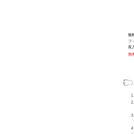
無
フ
友
無