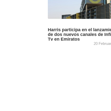
Harris participa en el lanzami
de dos nuevos canales de Infi
Tv en Emiratos
20 Februa
Infinity TV pone en marcha dos nuevos
canales en su sede TwoFour54 con
soluciones de infraestructura desarroll
por Harris Broadcast. Las soluciones
completas para ...