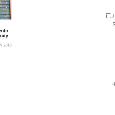
ento
nity
ry 2013
adas
[+]
中