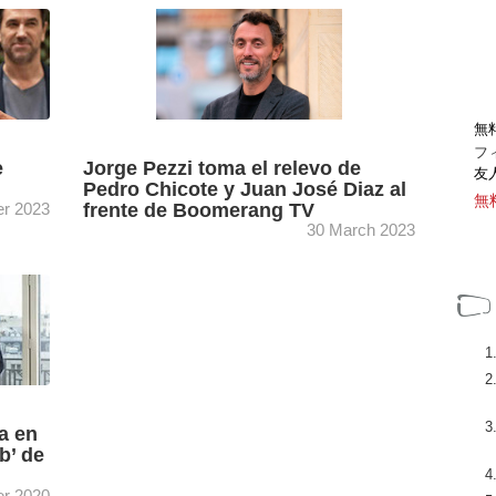
en
Jaime Ondarza se incorpora al grupo
Mediawan como asesor de Elisabeth
Área de
d’Arvieu, CEO de Mediawan Pictures. Entre
sus funciones, asumirá el cargo de CEO ...
[+]
無
フ
e
Jorge Pezzi toma el relevo de
友
Pedro Chicote y Juan José Diaz al
無
er 2023
frente de Boomerang TV
30 March 2023
dos
El fundador de LaCoproductora y hasta ahora
director general, Jorge Pezzi, se incorporará
E y
a Boomerang TV en abril como Consejero
Delegado para impulsar la ...
[+]
a en
b’ de
r 2020