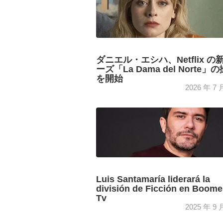
ダニエル・エシハ、Netflix の
ーズ「La Dama del Norte」
を開始
2026 年 7 
Good Mood (Mediawan) は、Daniel Éci
(「Los hombres de Paco」、「Vis a V
が制作した 8 話構成のシリーズ「La D
del Norte」を制作しています。
Luis Santamaría liderará la
división de Ficción en Boom
Tv
2025 年 9 