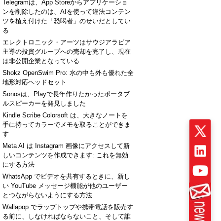
Telegramは、App Storeからアプリケーショ
ンを削除したのは、AIを使って違法コンテン
ツを植え付けた「恐喝者」のせいだとしてい
る
エレクトロニック・アーツはサウジアラビア
主導の投資グループへの売却を完了し、現在
は非公開企業となっている
Shokz OpenSwim Pro: 水の中も外も優れた全
地形対応ヘッドセット
Sonosは、Playで長年作りたかったポータブ
ルスピーカーを発見しました
Kindle Scribe Colorsoft は、大きなノートを
手に持ってカラーでメモを取ることができま
す
Meta AI は Instagram 画像にアクセスして新
しいコンテンツを作成できます: これを無効
にする方法
WhatsApp でビデオを共有するときに、新し
い YouTube メッセージ機能が他のユーザー
とつながらないようにする方法
Wallapop でラップトップや携帯電話を販売す
る前に、しなければならないこと、そして誰