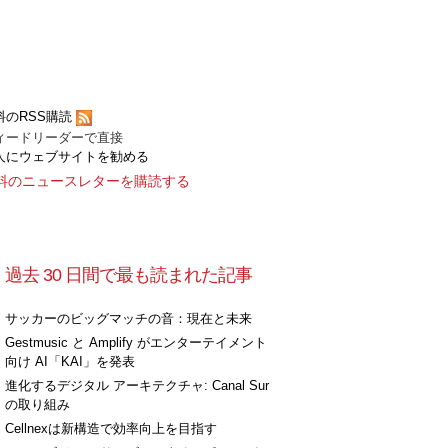
[+]
料のRSS購読
ィードリーダーで直接
人にウェブサイトを勧める
料のニュースレターを購読する
過去 30 日間で最も読まれた記事
[+]
サッカーのビッグマッチの音：現在と未来
Gestmusic と Amplify がエンターテイメント
向け AI「KAI」を発表
進化するデジタル アーキテクチャ: Canal Sur
の取り組み
Cellnexは新構造で効率向上を目指す