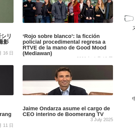
新シリ
‘Rojo sobre blanco’: la ficción
の撮影
policial procedimental regresa a
RTVE de la mano de Good Mood
月 16 日
(Mediawan)
2026 年 4 月 13 日
ja
Comienza el rodaje de un thriller luminoso que
is」)
retratará el día a día de una comisaría
ama
aunando comedia e intriga: así es ‘Rojo sobre
...
[+]
中
Jaime Ondarza asume el cargo de
erang
CEO interino de Boomerang TV
3 July 2025
月 11 日