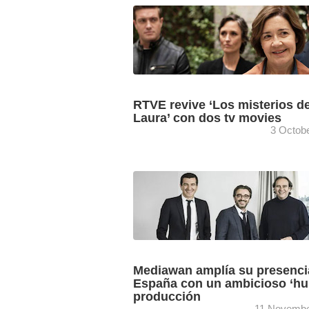
Boomerang TV refuerza su estrategia 
scripted con el nombramiento de Luis
Santamaría como director general del 
Ficción. En su nuevo puesto, ...
RTVE revive ‘Los misterios d
Laura’ con dos tv movies
3 Octob
‘Los misterios de Laura’ regresan con 
nuevas tv movies cuyo rodaje ya ha
comenzado bajo la producción de RTV
Veranda (Grupo Mediawan). ...
Mediawan amplía su presenci
España con un ambicioso ‘hu
producción
11 Novembe