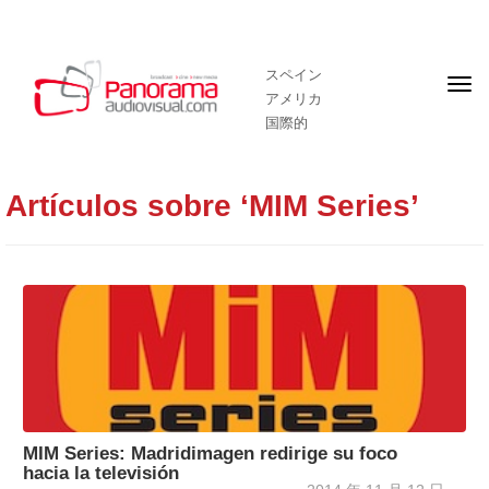
スペイン
フ
アメリカ
ロ
ン
国際的
ト
ペ
ー
ジ
Artículos sobre ‘MIM Series’
MIM Series: Madridimagen redirige su foco
hacia la televisión