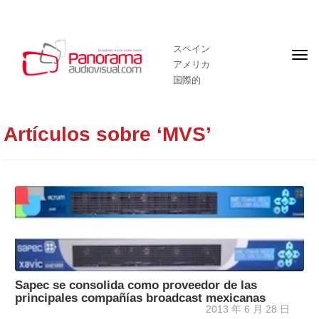
スペイン
フ
アメリカ
ロ
ン
国際的
ト
ペ
ー
ジ
Artículos sobre ‘MVS’
Sapec se consolida como proveedor de las
principales compañías broadcast mexicanas
2013 年 6 月 28 日