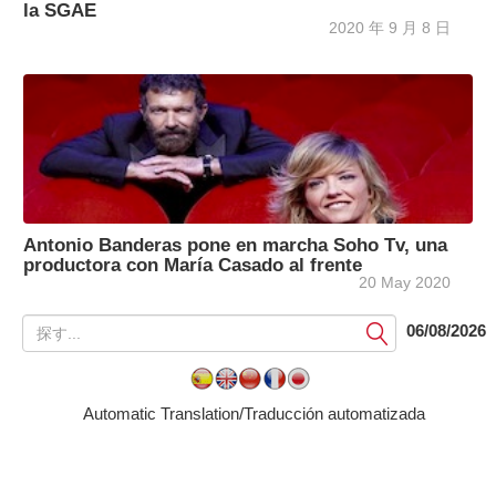
la SGAE
2020 年 9 月 8 日
Antonio Banderas pone en marcha Soho Tv, una
productora con María Casado al frente
20 May 2020
提
06/08/2026
出
す
る
Automatic Translation/Traducción automatizada