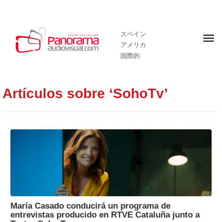
スペイン
フ
アメリカ
ロ
ン
国際的
ト
ペ
ー
ジ
Artículos sobre ‘SohoTv’
María Casado conducirá un programa de
entrevistas producido en RTVE Cataluña junto a