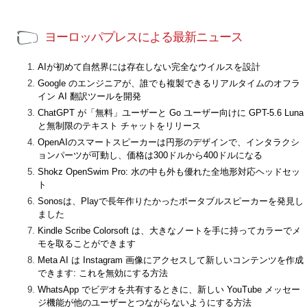
ヨーロッパプレスによる最新ニュース
AIが初めて自然界には存在しない完全なウイルスを設計
Google のエンジニアが、誰でも複製できるリアルタイムのオフラ
イン AI 翻訳ツールを開発
ChatGPT が「無料」ユーザーと Go ユーザー向けに GPT-5.6 Luna
と無制限のテキスト チャットをリリース
OpenAIのスマートスピーカーは円形のデザインで、インタラクシ
ョンパーツが可動し、価格は300ドルから400ドルになる
Shokz OpenSwim Pro: 水の中も外も優れた全地形対応ヘッドセッ
ト
Sonosは、Playで長年作りたかったポータブルスピーカーを発見し
ました
Kindle Scribe Colorsoft は、大きなノートを手に持ってカラーでメ
モを取ることができます
Meta AI は Instagram 画像にアクセスして新しいコンテンツを作成
できます: これを無効にする方法
WhatsApp でビデオを共有するときに、新しい YouTube メッセー
ジ機能が他のユーザーとつながらないようにする方法