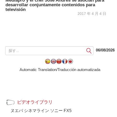
Mediapro y el chef José Andrés se asocian para
desarrollar conjuntamente contenidos para
televisión
2017 年 4 月 4 日
提
06/08/2026
出
す
る
Automatic Translation/Traducción automatizada
ビデオライブラリ
ヌエバ シネマライン ソニー FX5