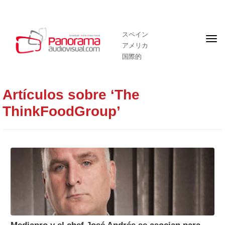
スペイン
フ
アメリカ
ロ
ン
国際的
ト
ペ
ー
ジ
Artículos sobre ‘The
ThinkFoodGroup’