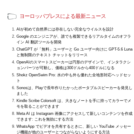
ヨーロッパプレスによる最新ニュース
AIが初めて自然界には存在しない完全なウイルスを設計
Google のエンジニアが、誰でも複製できるリアルタイムのオフラ
イン AI 翻訳ツールを開発
ChatGPT が「無料」ユーザーと Go ユーザー向けに GPT-5.6 Luna
と無制限のテキスト チャットをリリース
OpenAIのスマートスピーカーは円形のデザインで、インタラクシ
ョンパーツが可動し、価格は300ドルから400ドルになる
Shokz OpenSwim Pro: 水の中も外も優れた全地形対応ヘッドセッ
ト
Sonosは、Playで長年作りたかったポータブルスピーカーを発見し
ました
Kindle Scribe Colorsoft は、大きなノートを手に持ってカラーでメ
モを取ることができます
Meta AI は Instagram 画像にアクセスして新しいコンテンツを作成
できます: これを無効にする方法
WhatsApp でビデオを共有するときに、新しい YouTube メッセー
ジ機能が他のユーザーとつながらないようにする方法