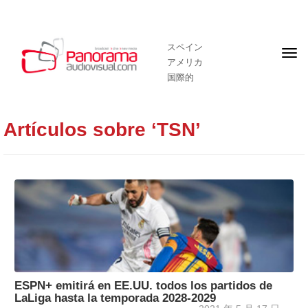
スペイン
フ
アメリカ
ロ
ン
国際的
ト
ペ
ー
ジ
Artículos sobre ‘TSN’
ESPN+ emitirá en EE.UU. todos los partidos de
LaLiga hasta la temporada 2028-2029