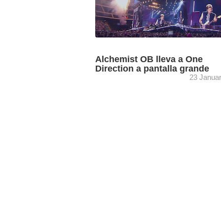
Alchemist OB lleva a One
Direction a pantalla grande
23 Janua
La británica Virtual Post utilizó el softw
Snell para la conversión a bajo ratio de
para llevar la producción ‘Where We Are