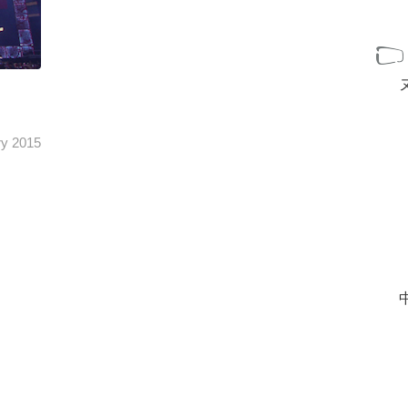
ry 2015
are de
 frame
: ...
[+]
中