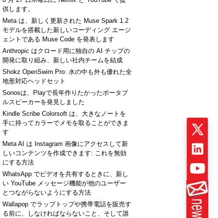
供します。
Meta は、新しく更新された Muse Spark 1.2
モデルを搭載した新しいコーディング エージ
ェントである Muse Code を発表します
Anthropic はクロード用に独自の AI チップの
開発に取り組み、新しい社内チームを結成
Shokz OpenSwim Pro: 水の中も外も優れた全
地形対応ヘッドセット
Sonosは、Playで長年作りたかったポータブ
ルスピーカーを発見しました
Kindle Scribe Colorsoft は、大きなノートを
手に持ってカラーでメモを取ることができま
す
Meta AI は Instagram 画像にアクセスして新
しいコンテンツを作成できます: これを無効
にする方法
WhatsApp でビデオを共有するときに、新し
い YouTube メッセージ機能が他のユーザー
とつながらないようにする方法
Wallapop でラップトップや携帯電話を販売す
る前に、しなければならないこと、そして誰