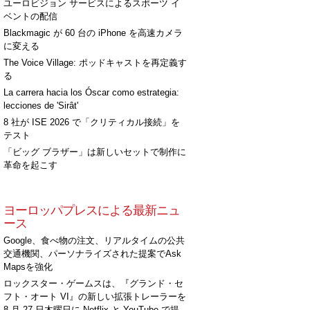
ユーロビジョン サービスによるスポーツ イ
ベントの配信
Blackmagic が 60 台の iPhone を高速カメラ
に変える
The Voice Village: ポッドキャストを再定義す
る
La carrera hacia los Óscar como estrategia:
lecciones de 'Sirât'
8 社が ISE 2026 で「クリティカル接続」を
テスト
「ビッグ ブラザー」は新しいセットで制作に
革命を起こす
ヨーロッパプレスによる最新ニュ
ース
Google、食べ物の注文、リアルタイムの公共
交通機関、パーソナライズされた提案でAsk
Mapsを強化
ロックスター・ゲームスは、『グランド・セ
フト・オート VI』の新しい拡張トレーラーを
8 月 27 日木曜日に Netflix と YouTube で提