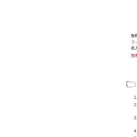
無
フ
友
無