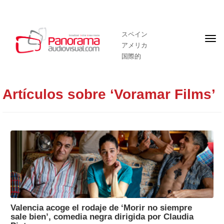
スペイン
フ
アメリカ
ロ
ン
国際的
ト
ペ
ー
ジ
Artículos sobre ‘Voramar Films’
Valencia acoge el rodaje de ‘Morir no siempre
sale bien’, comedia negra dirigida por Claudia