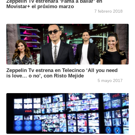
Zeppelin Tv estrenará ‘Fama a bailar’ en
Movistar+ el próximo marzo
7 febrero 2018
Zeppelin Tv estrena en Telecinco ‘All you need
is love… o no’, con Risto Mejide
5 mayo 2017