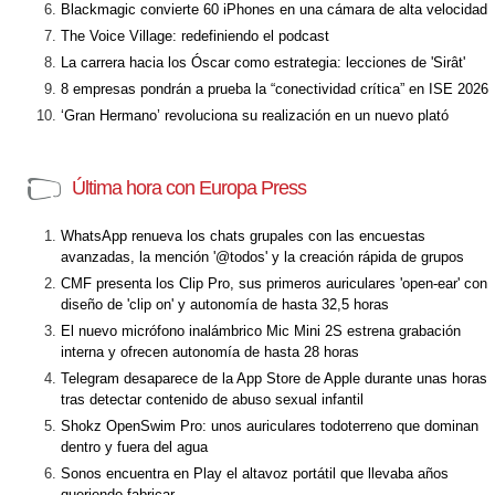
Blackmagic convierte 60 iPhones en una cámara de alta velocidad
The Voice Village: redefiniendo el podcast
La carrera hacia los Óscar como estrategia: lecciones de 'Sirât'
8 empresas pondrán a prueba la “conectividad crítica” en ISE 2026
‘Gran Hermano’ revoluciona su realización en un nuevo plató
Última hora con Europa Press
WhatsApp renueva los chats grupales con las encuestas
avanzadas, la mención '@todos' y la creación rápida de grupos
CMF presenta los Clip Pro, sus primeros auriculares 'open-ear' con
diseño de 'clip on' y autonomía de hasta 32,5 horas
El nuevo micrófono inalámbrico Mic Mini 2S estrena grabación
interna y ofrecen autonomía de hasta 28 horas
Telegram desaparece de la App Store de Apple durante unas horas
tras detectar contenido de abuso sexual infantil
Shokz OpenSwim Pro: unos auriculares todoterreno que dominan
dentro y fuera del agua
Sonos encuentra en Play el altavoz portátil que llevaba años
queriendo fabricar