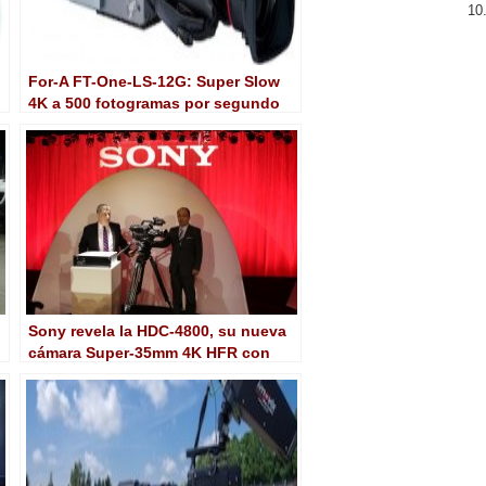
For-A FT-One-LS-12G: Super Slow
4K a 500 fotogramas por segundo
Sony revela la HDC-4800, su nueva
cámara Super-35mm 4K HFR con
slow en 8x 4K o 16x HD