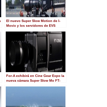
a
El nuevo Super Slow Motion de I-
Movix y los servidores de EVS
capturan en 4K el Gran Premio de
MotoGP en Alemania
For-A exhibirá en Cine Gear Expo la
nueva cámara Super Slow Mo FT-
One 4K