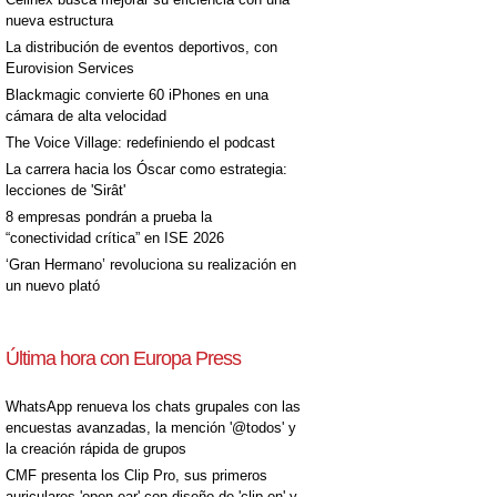
nueva estructura
La distribución de eventos deportivos, con
Eurovision Services
Blackmagic convierte 60 iPhones en una
cámara de alta velocidad
The Voice Village: redefiniendo el podcast
La carrera hacia los Óscar como estrategia:
lecciones de 'Sirât'
8 empresas pondrán a prueba la
“conectividad crítica” en ISE 2026
‘Gran Hermano’ revoluciona su realización en
un nuevo plató
Última hora con Europa Press
WhatsApp renueva los chats grupales con las
encuestas avanzadas, la mención '@todos' y
la creación rápida de grupos
CMF presenta los Clip Pro, sus primeros
auriculares 'open-ear' con diseño de 'clip on' y