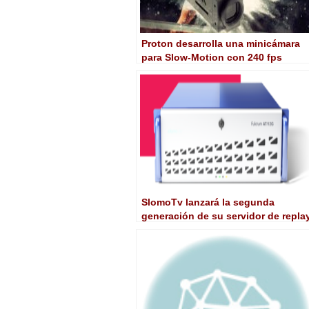
Proton desarrolla una minicámara
para Slow-Motion con 240 fps
SlomoTv lanzará la segunda
generación de su servidor de repla
con Super/Slow Motion 4K Fulcrum
AT/12G