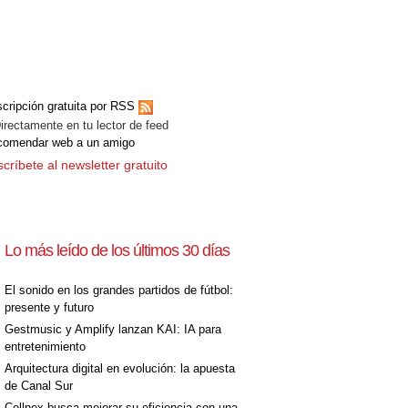
cripción gratuita por RSS
ectamente en tu lector de feed
comendar web a un amigo
críbete al newsletter gratuito
Lo más leído de los últimos 30 días
El sonido en los grandes partidos de fútbol:
presente y futuro
Gestmusic y Amplify lanzan KAI: IA para
entretenimiento
Arquitectura digital en evolución: la apuesta
de Canal Sur
Cellnex busca mejorar su eficiencia con una