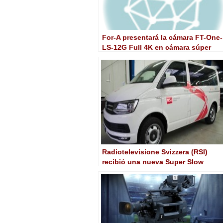
For-A presentará la cámara FT-One-
LS-12G Full 4K en cámara súper
lenta en NAB Show
Radiotelevisione Svizzera (RSI)
recibió una nueva Super Slow
Motion Van de Broadcast Solutions